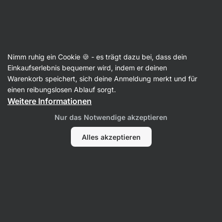
Aktin
Rezepte
Nimm ruhig ein Cookie 🍪 - es trägt dazu bei, dass dein
Überbackene Hähnchenbrust mit
Einkaufserlebnis bequemer wird, indem er deinen
Warenkorb speichert, sich deine Anmeldung merkt und für
Tomatensauce und Käse
einen reibungslosen Ablauf sorgt.
Weitere Informationen
Kristína Močková
Nur das Notwendige akzeptieren
40 Min.
Teilen
Kommentare
11
199
1284
Alles akzeptieren