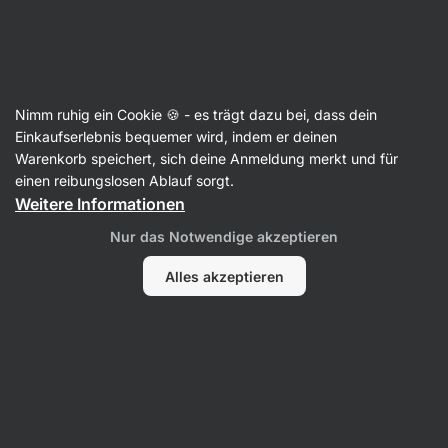
Aktin
Getrocknete Früchte
Nimm ruhig ein Cookie 🍪 - es trägt dazu bei, dass dein
Gefriergetrocknete Früchte
Einkaufserlebnis bequemer wird, indem er deinen
Warenkorb speichert, sich deine Anmeldung merkt und für
einen reibungslosen Ablauf sorgt.
Weitere Informationen
Filter
Nur das Notwendige akzeptieren
Produkte:
24
Sortierung
:
Standard
Alles akzeptieren