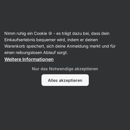
Aktin
Cerealien
Nimm ruhig ein Cookie 🍪 - es trägt dazu bei, dass dein
Granola
Einkaufserlebnis bequemer wird, indem er deinen
Warenkorb speichert, sich deine Anmeldung merkt und für
einen reibungslosen Ablauf sorgt.
Weitere Informationen
Filter
Nur das Notwendige akzeptieren
Produkte:
11
Sortierung
:
Standard
Alles akzeptieren