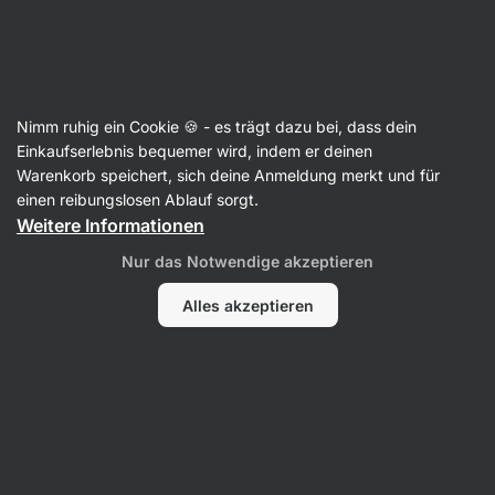
Aktin
Lerne unser Redaktionsteam kennen
Nimm ruhig ein Cookie 🍪 - es trägt dazu bei, dass dein
Einkaufserlebnis bequemer wird, indem er deinen
Warenkorb speichert, sich deine Anmeldung merkt und für
Kristína Močková
einen reibungslosen Ablauf sorgt.
Weitere Informationen
Nur das Notwendige akzeptieren
Alles akzeptieren
Alle
Bewertungen
Rezepte
Bewertungen