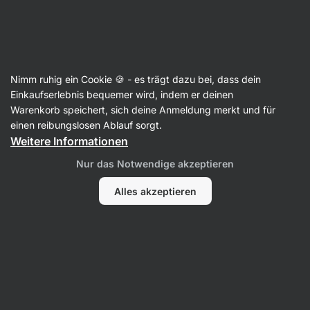
Aktin
Bekleidung für Herren
Nimm ruhig ein Cookie 🍪 - es trägt dazu bei, dass dein
Herrensocken
Einkaufserlebnis bequemer wird, indem er deinen
Warenkorb speichert, sich deine Anmeldung merkt und für
einen reibungslosen Ablauf sorgt.
Weitere Informationen
Filter
Nur das Notwendige akzeptieren
Produkte:
4
Sortierung
:
Standard
Alles akzeptieren