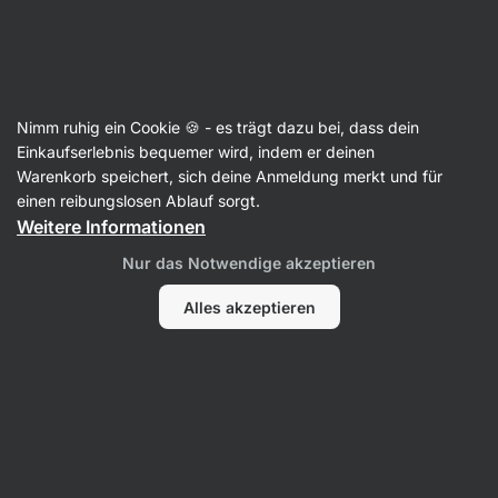
Aktin
Trainingsboosters
Nimm ruhig ein Cookie 🍪 - es trägt dazu bei, dass dein
Tribulus Terrestris
Einkaufserlebnis bequemer wird, indem er deinen
Warenkorb speichert, sich deine Anmeldung merkt und für
einen reibungslosen Ablauf sorgt.
Weitere Informationen
Filter
Nur das Notwendige akzeptieren
Produkte:
1
Sortierung
:
Standard
Alles akzeptieren