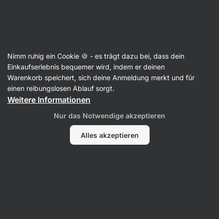
Aktin
Trainingsboosters
Nimm ruhig ein Cookie 🍪 - es trägt dazu bei, dass dein
Intra-Workout
Einkaufserlebnis bequemer wird, indem er deinen
Warenkorb speichert, sich deine Anmeldung merkt und für
einen reibungslosen Ablauf sorgt.
Weitere Informationen
Filter
Nur das Notwendige akzeptieren
Produkte:
3
Sortierung
:
Standard
Alles akzeptieren