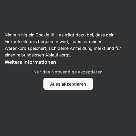
Aktin
Kreatin
Nimm ruhig ein Cookie 🍪 - es trägt dazu bei, dass dein
Creapure®
Einkaufserlebnis bequemer wird, indem er deinen
Warenkorb speichert, sich deine Anmeldung merkt und für
einen reibungslosen Ablauf sorgt.
Weitere Informationen
Filter
Nur das Notwendige akzeptieren
Produkte:
6
Sortierung
:
Standard
Alles akzeptieren