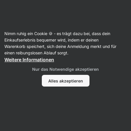
Aktin
Impressum
Nimm ruhig ein Cookie 🍪 - es trägt dazu bei, dass dein
Einkaufserlebnis bequemer wird, indem er deinen
Vilgain s.r.o.
Warenkorb speichert, sich deine Anmeldung merkt und für
einen reibungslosen Ablauf sorgt.
Geschäftsführer: Michal Hubík
Weitere Informationen
Smetanova 1022/19
Nur das Notwendige akzeptieren
602 00 Brünn
Tschechische Republik
Alles akzeptieren
Telefonnummer: +49 162 6593112
E‑Mail‑Adresse: support@vilgain.de
Unternehmensidentifikationsnummer — 29269555
Steueridentifikationsnummer — CZ29269555
Vilgain s.r.o. ist im vom Regionalgericht Brünn geführten