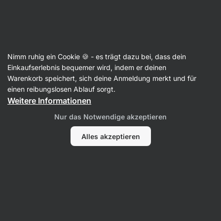
Aktin
Sport-Ernährung
Nimm ruhig ein Cookie 🍪 - es trägt dazu bei, dass dein
Kreatin
Einkaufserlebnis bequemer wird, indem er deinen
Warenkorb speichert, sich deine Anmeldung merkt und für
einen reibungslosen Ablauf sorgt.
Weitere Informationen
Nur das Notwendige akzeptieren
Alles akzeptieren
Creapure®
Filter
Produkte:
10
Sortierung
:
Standard