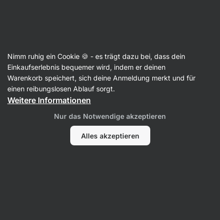
Aktin
Spülmittel
Nimm ruhig ein Cookie 🍪 - es trägt dazu bei, dass dein
Handgeschirrspülmittel
Einkaufserlebnis bequemer wird, indem er deinen
Warenkorb speichert, sich deine Anmeldung merkt und für
einen reibungslosen Ablauf sorgt.
Weitere Informationen
Filter
Nur das Notwendige akzeptieren
Produkte:
2
Sortierung
:
Standard
Alles akzeptieren