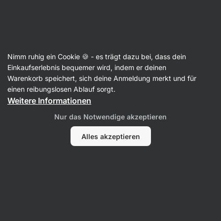
Aktin
Neuheiten
Nimm ruhig ein Cookie 🍪 - es trägt dazu bei, dass dein
Einkaufserlebnis bequemer wird, indem er deinen
Warenkorb speichert, sich deine Anmeldung merkt und für
einen reibungslosen Ablauf sorgt.
Weitere Informationen
Nur das Notwendige akzeptieren
Supplements
Sport-
Alles akzeptieren
Ernährung
Protein
Lebensmittel
Filter
Produkte:
22
Sortierung
:
Standard