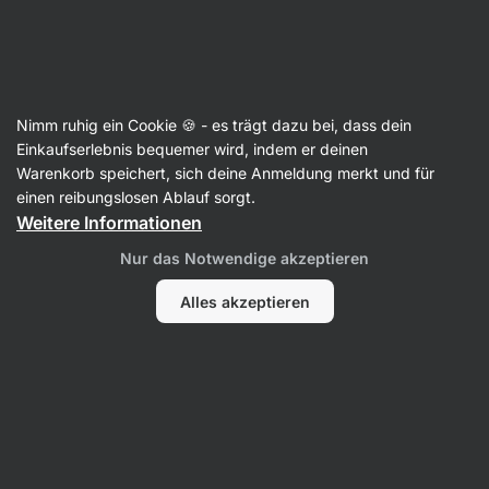
Aktin
Rezepte
Nimm ruhig ein Cookie 🍪 - es trägt dazu bei, dass dein
Omelett-Sandwich mit Speck
Einkaufserlebnis bequemer wird, indem er deinen
Warenkorb speichert, sich deine Anmeldung merkt und für
Karolína Kramářová
einen reibungslosen Ablauf sorgt.
Weitere Informationen
10 Min.
Teilen
Kommentare
2
83
1290
Nur das Notwendige akzeptieren
Alles akzeptieren