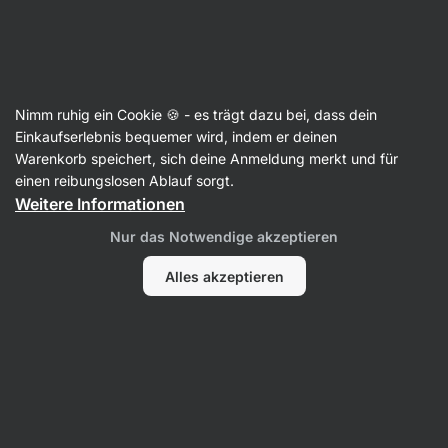
Aktin
Rezepte
Nimm ruhig ein Cookie 🍪 - es trägt dazu bei, dass dein
Hausgemachte McNuggets
Einkaufserlebnis bequemer wird, indem er deinen
Warenkorb speichert, sich deine Anmeldung merkt und für
Redaktion
einen reibungslosen Ablauf sorgt.
Weitere Informationen
25 Min.
Teilen
Kommentare
1
36
871
Nur das Notwendige akzeptieren
Alles akzeptieren