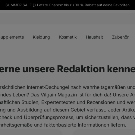
SUMMER SALE ⏰ Letzte Chance: bis zu 30 % Rabatt auf deine Favoriten
ü
Menü
Menü
Menü
Menü
en
öffnen
öffnen
öffnen
öffnen
Supplements
Kleidung
Kosmetik
Haushalt
Zubehör
erne unsere Redaktion kenn
sichtlichen Internet‑Dschungel nach wahrheitsgemäßen und 
ndes Leben? Das Vilgain Magazin ist für dich da! Unsere Art
aftlichen Studien, Expertentexten und Rezensionen und we
ng und Ausbildung auf diesem Gebiet verfasst. Jeder Artikel
check und Überprüfungsprozess, um sicherzustellen, dass wi
rheitsgemäße und faktenbasierte Informationen liefern.