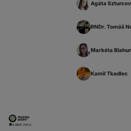
Agáta Szturco
RNDr. Tomáš N
Markéta Blahu
Kamil Tkadlec
4.68/5
(585x)