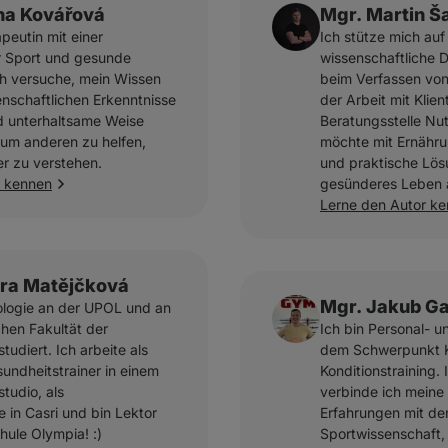
na Kovářová
Mgr. Martin Š
peutin mit einer
Ich stütze mich auf
r Sport und gesunde
wissenschaftliche D
h versuche, mein Wissen
beim Verfassen von 
nschaftlichen Erkenntnisse
der Arbeit mit Klien
d unterhaltsame Weise
Beratungsstelle Nu
um anderen zu helfen,
möchte mit Ernähr
r zu verstehen.
und praktische Lös
r kennen
gesünderes Leben 
Lerne den Autor k
ora Matějčková
Mgr. Jakub Ga
ologie an der UPOL und an
chen Fakultät der
Ich bin Personal- un
studiert. Ich arbeite als
dem Schwerpunkt K
undheitstrainer in einem
Konditionstraining. 
studio, als
verbinde ich meine
 in Casri und bin Lektor
Erfahrungen mit de
hule Olympia! :)
Sportwissenschaft, 