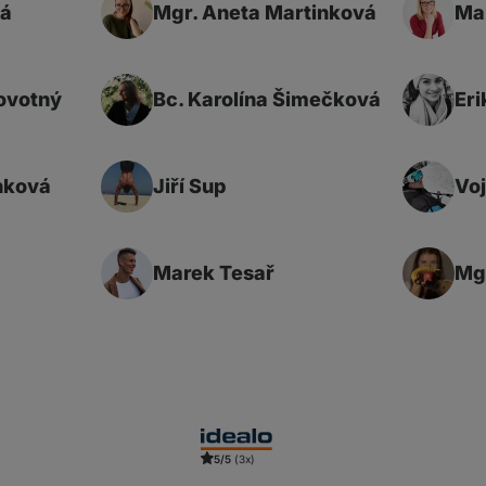
vá
Mgr. Aneta Martinková
Ma
ovotný
Bc. Karolína Šimečková
Eri
nková
Jiří Sup
Vo
Marek Tesař
Mg
5/5
(3x)