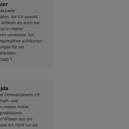
aier
 aktuelle
aten, die ich sowohl
Artikeln als auch bei
ten in meiner
trim verwende. Ich
ungsmythen aufräumen
ungen für ein
anbieten.
ennen
jda
d Fitnesstrainerin mit
raft- und
In meiner Arbeit
 praktischen
m Wissen aus der
das ich nicht nur als