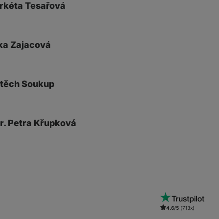
rkéta Tesařová
ka Zajacová
jtěch Soukup
r. Petra Křupková
4.6/5
(713x)