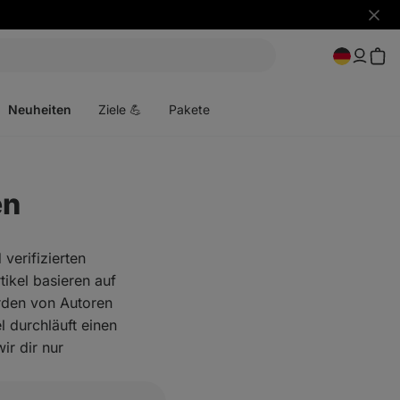
Benac
ausbl
Menü
öffnen
Neuheiten
Ziele 💪
Pakete
en
verifizierten
ikel basieren auf
rden von Autoren
 durchläuft einen
r dir nur