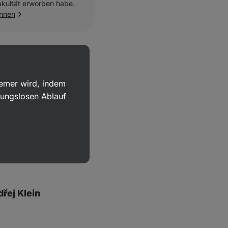
akultät erworben habe.
ennen
rlová, MSc.
ennen
uemer wird, indem
bungslosen Ablauf
reza Havlínová
řej Klein