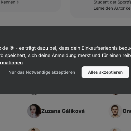
r kennen
Student der Sportf
Lerne den Autor k
Markéta Camf
Lerne den Autor k
kie 🍪 - es trägt dazu bei, dass dein Einkaufserlebnis beq
b speichert, sich deine Anmeldung merkt und für einen rei
Andere Autoren
ormationen
Nur das Notwendige akzeptieren
Alles akzeptieren
Jakub Kalus
Te
Zuzana Gáliková
Ond