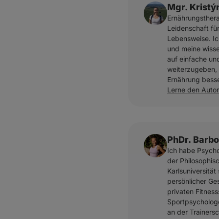
Mgr. Kristý
Ernährungsthera
Leidenschaft fü
Lebensweise. Ic
und meine wisse
auf einfache un
weiterzugeben, 
Ernährung besse
Lerne den Auto
PhDr. Barb
Ich habe Psych
der Philosophis
Karlsuniversität 
persönlicher Ges
privaten Fitness
Sportpsychologe
an der Trainersc