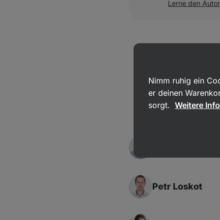
Lerne den Auto
Nimm ruhig ein Coo
er deinen Warenkor
sorgt.
Weitere Inf
Jan Caha
Petr Loskot