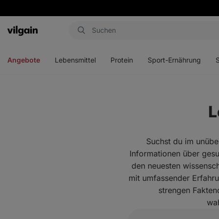
Aktin
Menü
Menü
Menü
Men
öffnen
öffnen
öffnen
öffn
Angebote
Lebensmittel
Protein
Sport-Ernährung
L
Suchst du im unüber
Informationen über gesu
den neuesten wissensch
mit umfassender Erfahru
strengen Fakten
wah