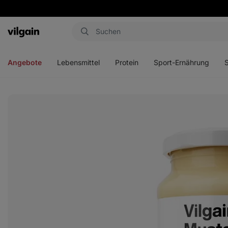
Aktin
Menü
Menü
Menü
Men
öffnen
öffnen
öffnen
öffn
Angebote
Lebensmittel
Protein
Sport-Ernährung