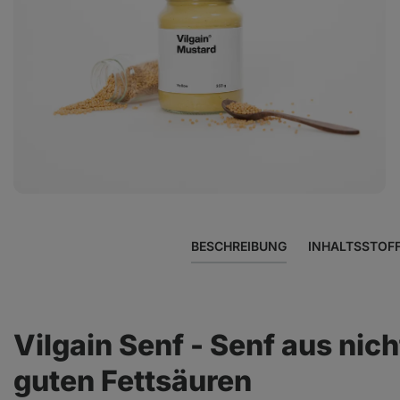
Foto
3
in
der
Galerie
anzeigen
BESCHREIBUNG
INHALTSSTOF
Vilgain Senf - Senf aus nic
guten Fettsäuren