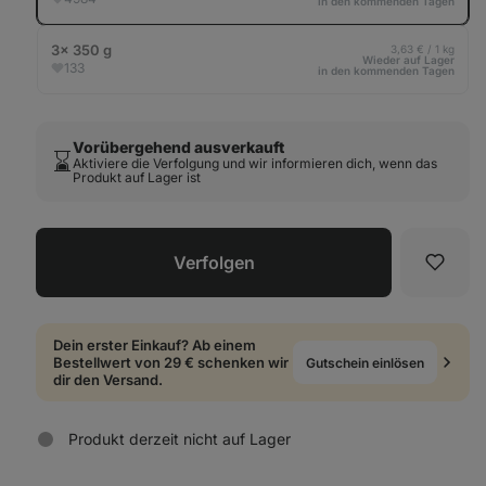
in den kommenden Tagen
3× 350 g
3,63 € / 1 kg
Wieder auf Lager
133
in den kommenden Tagen
Vorübergehend ausverkauft
⌛️
Aktiviere die Verfolgung und wir informieren dich, wenn das
Produkt auf Lager ist
Verfolgen
Favori
Dein erster Einkauf? Ab einem
Bestellwert von 29 € schenken wir
Gutschein einlösen
dir den Versand.
Produkt derzeit nicht auf Lager