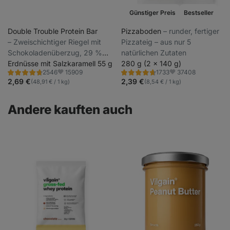
Günstiger Preis
Bestseller
Double Trouble Protein Bar
Pizzaboden
⁠–⁠ runder, fertiger
⁠–⁠ Zweischichtiger Riegel mit
Pizzateig – aus nur 5
Schokoladenüberzug, 29 %
natürlichen Zutaten
hochwertiges Eiweiß, ohne
Erdnüsse mit Salzkaramell 55 g
280 g (2 x 140 g)
15909
37408
2546
1733
Konservierungsstoffe und
Bewertung
Bewertung
Favoriten
Favoriten
4.7/5,
4.8/5,
2,69 €
2,39 €
(48,91 € / 1 kg)
(8,54 € / 1 kg)
Farbstoffe
2546
1733
Rezensionen
Rezensionen
Andere kauften auch