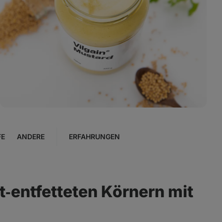
Foto
4
in
der
Galerie
anzeigen
FE
ANDERE
ERFAHRUNGEN
ht‑entfetteten Körnern mit