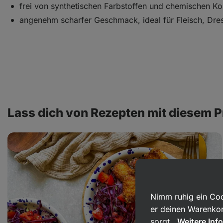
frei von synthetischen Farbstoffen und chemischen Ko
angenehm scharfer Geschmack, ideal für Fleisch, Dre
Lass dich von Rezepten mit diesem P
Gesunde
Hähnchen-
Nuggets
mit
Parmesan
Nimm ruhig ein Coo
er deinen Warenkor
sorgt.
Weitere Inf