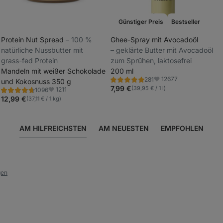
Günstiger Preis
Bestseller
Protein Nut Spread
⁠–⁠ 100 %
Ghee-Spray mit Avocadoöl
natürliche Nussbutter mit
⁠–⁠ geklärte Butter mit Avocadoöl
_
grass-fed Protein
zum Sprühen, laktosefrei
_
Mandeln mit weißer Schokolade
200 ml
12677
281
und Kokosnuss 350 g
Bewertung
Favoriten
4.9/5,
7,99 €
(39,95 € / 1 l)
1211
1096
Bewertung
Favoriten
281
4.8/5,
12,99 €
(37,11 € / 1 kg)
Rezensionen
1096
Rezensionen
AM HILFREICHSTEN
AM NEUESTEN
EMPFOHLEN
gen