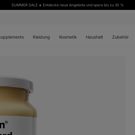
SUMMER SALE ☀️ Entdecke neue Angebote und spare bis zu 30 %
ü
Menü
Menü
Menü
Menü
en
öffnen
öffnen
öffnen
öffnen
Supplements
Kleidung
Kosmetik
Haushalt
Zubehör