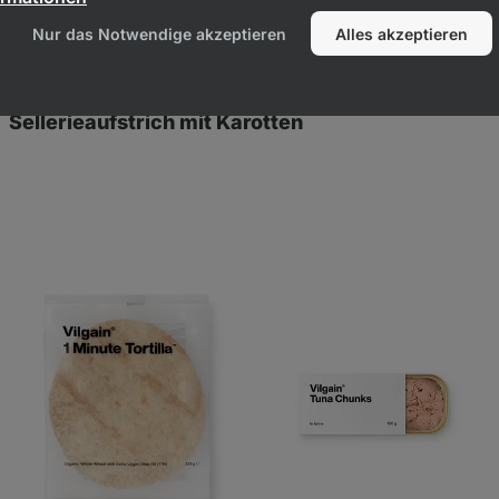
Nur das Notwendige akzeptieren
Alles akzeptieren
Sellerieaufstrich mit Karotten