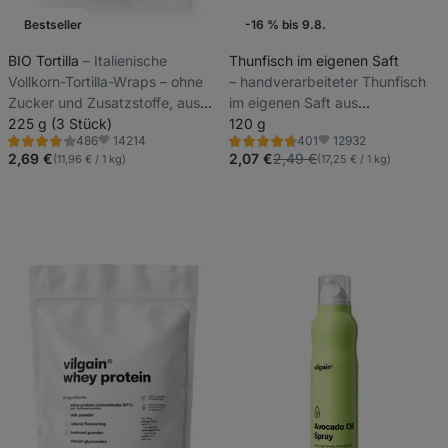
Bestseller
-16 % bis 9.8.
Günstiger Preis
BIO Tortilla
⁠–⁠ Italienische
Thunfisch im eigenen Saft
Vollkorn-Tortilla-Wraps – ohne
⁠–⁠ handverarbeiteter Thunfisch
Wochenaktion
Zucker und Zusatzstoffe, aus
im eigenen Saft aus
nur 6 natürlichen Zutaten
225 g (3 Stück)
nachhaltiger Fischerei
120 g
14214
12932
486
401
Bewertung
Bewertung
Favoriten
Favoriten
3.8/5,
4.7/5,
2,69 €
2,07 €
2,49 €
(11,96 € / 1 kg)
(17,25 € / 1 kg)
486
401
Rezensionen
Rezensionen