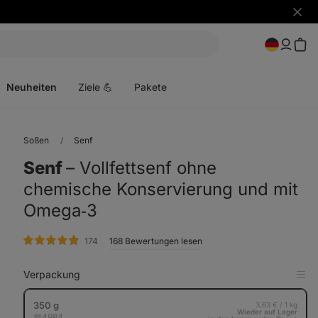
Benac
ausbl
Menü
öffnen
Neuheiten
Ziele 💪
Pakete
Soßen
Senf
Senf
⁠–⁠ Vollfettsenf ohne
chemische Konservierung und mit
Omega‑3
Bewertungen
174
168 Bewertungen lesen
Verpackung
in
Tab
anz
350 g
3,63 € / 1 kg
Wieder auf Lager
4984