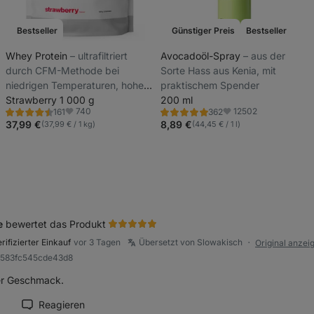
Bestseller
Günstiger Preis
Bestseller
Whey Protein
⁠–⁠ ultrafiltriert
Avocadoöl-Spray
⁠–⁠ aus der
durch CFM-Methode bei
Sorte Hass aus Kenia, mit
niedrigen Temperaturen, hoher
praktischem Spender
Protein- und BCAA-Gehalt,
Strawberry 1 000 g
200 ml
740
12502
161
362
gesüßt mit Steviolglykosiden
Bewertung
Bewertung
Favoriten
Favoriten
4.5/5,
4.9/5,
37,99 €
8,89 €
(37,99 € / 1 kg)
(44,45 € / 1 l)
161
362
Rezensionen
Rezensionen
e
bewertet das Produkt
rifizierter Einkauf
vor 3 Tagen
Übersetzt von Slowakisch
Original anzei
●
8583fc545cde43d8
liche
er Geschmack.
Reagieren
ension als hilfreich markieren