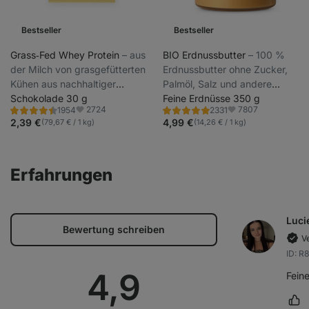
Bestseller
Bestseller
Grass‑Fed Whey Protein
⁠–⁠ aus
BIO Erdnussbutter
⁠–⁠ 100 %
der Milch von grasgefütterten
Erdnussbutter ohne Zucker,
Kühen aus nachhaltiger
Palmöl, Salz und andere
Haltung, mit Stevia gesüßt,
Schokolade 30 g
Zusatzstoffe
Feine Erdnüsse 350 g
2724
7807
1954
2331
ultrafiltriert bei niedrigen
Bewertung
Bewertung
Favoriten
Favoriten
4.4/5,
4.8/5,
2,39 €
4,99 €
(79,67 € / 1 kg)
(14,26 € / 1 kg)
Temperaturen
1954
2331
Rezensionen
Rezensionen
Erfahrungen
Luci
Bewertung schreiben
Ve
ID: R
Durchschnitt
4,9
Fein
Rez