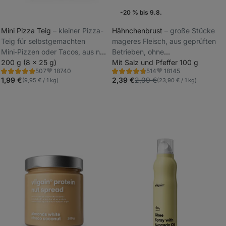
-20 % bis 9.8.
Günstiger Preis
Bestseller
Mini Pizza Teig
⁠–⁠ kleiner Pizza-
Hähnchenbrust
⁠–⁠ große Stücke
Teig für selbstgemachten
mageres Fleisch, aus geprüften
Wochenaktion
_
Mini‑Pizzen oder Tacos, aus nur
Betrieben, ohne
_
4 natürlichen Zutaten
200 g (8 x 25 g)
Konservierungsstoffe
Mit Salz und Pfeffer 100 g
18740
18145
507
514
Bewertung
Bewertung
Favoriten
Favoriten
5.0/5,
4.8/5,
1,99 €
2,39 €
2,99 €
(9,95 € / 1 kg)
(23,90 € / 1 kg)
507
514
Rezensionen
Rezensionen