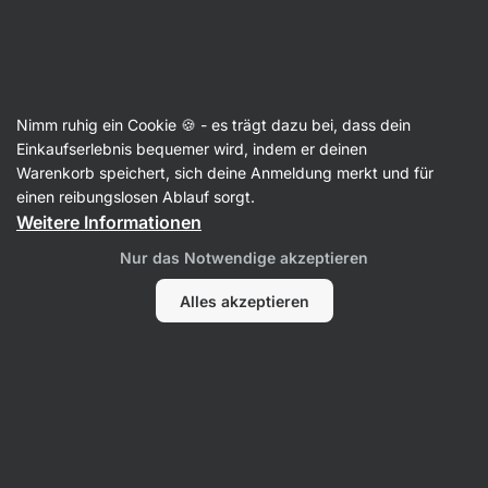
Aktin
Sport-Ernährung
Nimm ruhig ein Cookie 🍪 - es trägt dazu bei, dass dein
Weight Gainer & Kohlenhydrate
Einkaufserlebnis bequemer wird, indem er deinen
Warenkorb speichert, sich deine Anmeldung merkt und für
einen reibungslosen Ablauf sorgt.
Weitere Informationen
Nur das Notwendige akzeptieren
Alles akzeptieren
Dextrose /
Energy Gels
Glukose
Filter
1