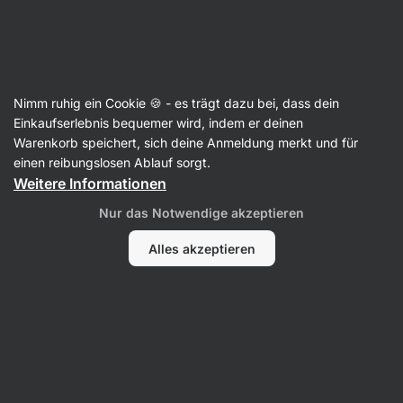
13:27:22
SUMMER SALE ⏰ Letzte Chance: bis zu 30 % sparen
Benachrichtigungen
ausblenden
Aktin
Nimm ruhig ein Cookie 🍪 - es trägt dazu bei, dass dein
Gefriergetrocknete Früchte
Einkaufserlebnis bequemer wird, indem er deinen
Warenkorb speichert, sich deine Anmeldung merkt und für
Gefriergetrocknete Erdbeeren
⁠–⁠ 100 %
einen reibungslosen Ablauf sorgt.
knusprige gefriergetrocknete Erdbeeren
Weitere Informationen
221 Bewertungen lesen
Bewertungen
271
Nur das Notwendige akzeptieren
Alles akzeptieren
Foto