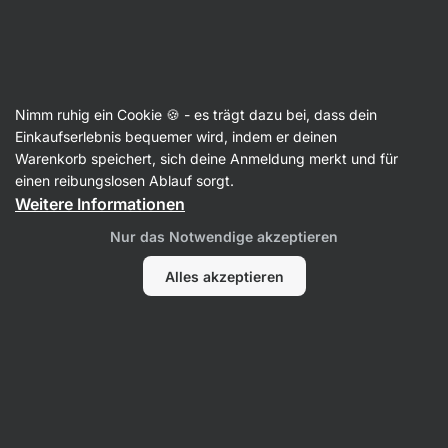
39:26:23
SUMMER SALE ⏰ Letzte Chance: bis zu 30 % sparen
Benachrichtigungen
ausblenden
Aktin
Nimm ruhig ein Cookie 🍪 - es trägt dazu bei, dass dein
Milch-Proteinriegel
Einkaufserlebnis bequemer wird, indem er deinen
Warenkorb speichert, sich deine Anmeldung merkt und für
Trouble Protein Bar
⁠–⁠ cremiger Proteinriegel, mit
einen reibungslosen Ablauf sorgt.
29% hochwertigem Eiweiß, ohne
Weitere Informationen
Konservierungs- und Farbstoffe
Nur das Notwendige akzeptieren
658 Bewertungen lesen
Bewertungen
679
Alles akzeptieren