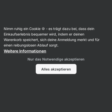
Aktin
Rezepte
Nimm ruhig ein Cookie 🍪 - es trägt dazu bei, dass dein
Hausgemachtes Bún bò Nam Bô
Einkaufserlebnis bequemer wird, indem er deinen
Warenkorb speichert, sich deine Anmeldung merkt und für
Šárka Chynová
einen reibungslosen Ablauf sorgt.
Weitere Informationen
30 Min.
Teilen
Kommentare
15
305
Nur das Notwendige akzeptieren
Alles akzeptieren