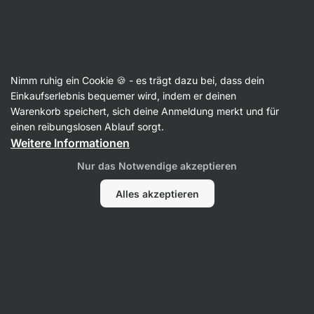
SUMMER SALE ☀️ Entdecke neue Angebote und spare bis zu 30 %
Benachrichtigungen
ausblenden
Aktin
Nimm ruhig ein Cookie 🍪 - es trägt dazu bei, dass dein
Hülsenfrüchte
Einkaufserlebnis bequemer wird, indem er deinen
Warenkorb speichert, sich deine Anmeldung merkt und für
BIO Schwarze Bohnen in Salzlake
⁠–⁠ sterilisiert,
einen reibungslosen Ablauf sorgt.
Quelle pflanzlichen Eiweißes, reich an
Weitere Informationen
Ballaststoffen, nur Bohnen, Wasser und Salz
Nur das Notwendige akzeptieren
66 Bewertungen lesen
Bewertungen
90
Alles akzeptieren