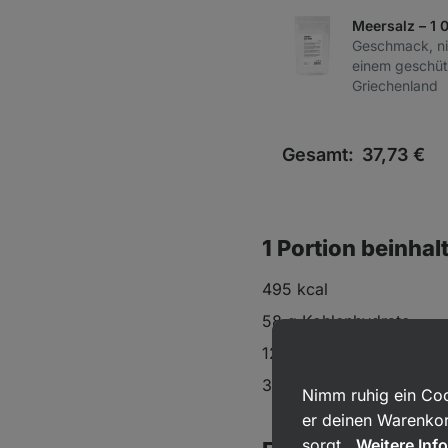
Meersalz – 1 
Geschmack, nic
einem geschüt
Griechenland
Gesamt:
37,73
€
1 Portion beinhal
495 kcal
58 g Kohlenhydrate
12 g Fett
38 g Protein
Nimm ruhig ein Coo
er deinen Warenkor
sorgt.
Weitere Inf