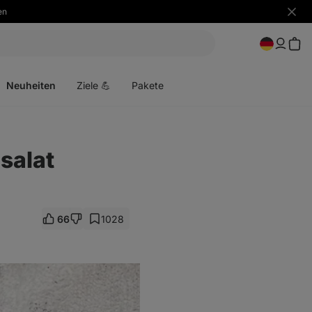
en
Benac
ausbl
Menü
öffnen
Neuheiten
Ziele 💪
Pakete
salat
66
1028