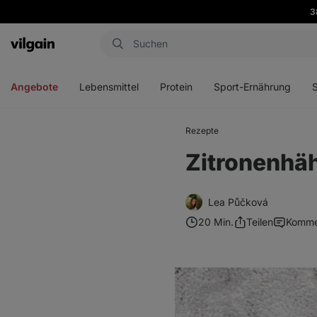
3
Aktin
Menü
Menü
Menü
Men
öffnen
öffnen
öffnen
öffn
Angebote
Lebensmittel
Protein
Sport-Ernährung
Rezepte
Zitronenhäh
Lea Půčková
20 Min.
Teilen
Komme