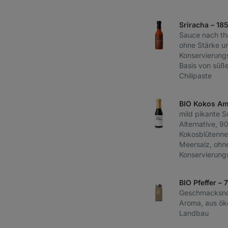
Sriracha – 18
Sauce nach tha
ohne Stärke un
Konservierungs
Basis von süß
Chilipaste
BIO Kokos Am
mild pikante 
Alternative, 9
Kokosblütennek
Meersalz, ohn
Konservierungs
BIO Pfeffer – 
Geschmacksnot
Aroma, aus ök
Landbau