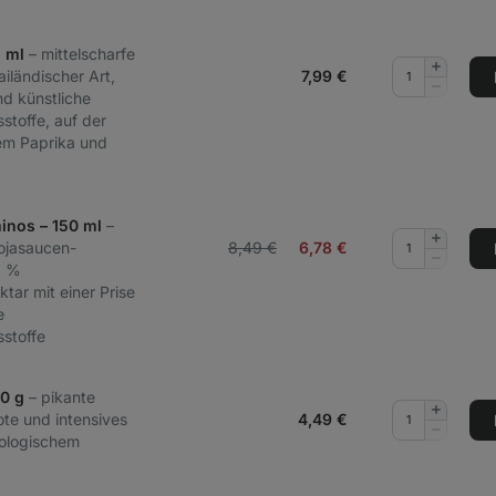
5 ml
– mittelscharfe
Menge
iländischer Art,
7,99
€
hinzufüg
Menge
d künstliche
entferne
stoffe, auf der
em Paprika und
inos – 150 ml
–
Menge
Sojasaucen-
8,49 €
6,78
€
hinzufüg
Menge
0 %
entferne
tar mit einer Prise
e
stoffe
70 g
– pikante
Menge
e und intensives
4,49
€
hinzufüg
Menge
ologischem
entferne