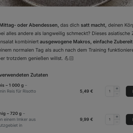
 Mittag- oder Abendessen,
das dich
satt macht,
deinen Kör
ei alles andere als langweilig schmeckt? Dieses asiatische
nsalat kombiniert
ausgewogene Makros, einfache Zubereit
einem normalen Tag als auch nach dem Training funktioniere
er trotzdem genießen willst. 💪🏻
t verwendeten Zutaten
is – 1 000 g
–
Menge
in Reis für Risotto
5,49
€
hinzufüg
Menge
entferne
nig – 720 g
–
Menge
on einem Imker aus
9,99
€
hinzufüg
Menge
tzgebiet in
entferne