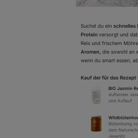
Suchst du ein
schnelles
Protein
versorgt und dab
Reis und frischem Möhre
Aromen,
die sowohl an 
wenn du smart essen, ab
Kauf der für das Rezep
BIO Jasmin Re
duftender Jasm
und Auflauf
Wildblütenho
Blütenhonig v
dem Naturschu
Jesenitz