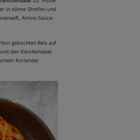
Karottensalat
zu: Hoble
er in dünne Streifen und
ronensaft, Amino‑Sauce
rtion gekochten Reis auf
 und den Karottensalat.
ischem Koriander.