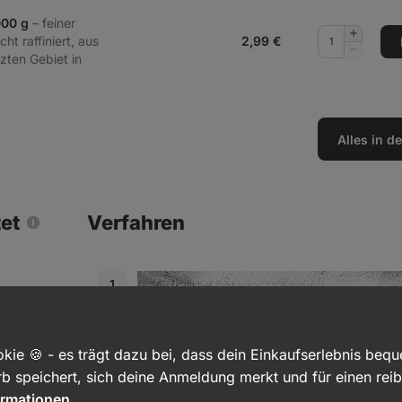
000 g
– feiner
Menge
ht raffiniert, aus
2,99
€
hinzufüg
Menge
zten Gebiet in
entferne
Alles in 
tet
Verfahren
kie 🍪 - es trägt dazu bei, dass dein Einkaufserlebnis beq
b speichert, sich deine Anmeldung merkt und für einen rei
ormationen