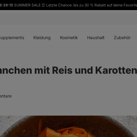
8:39:08
SUMMER SALE ⏰ Letzte Chance: bis zu 30 % Rabatt auf deine Favorit
ü
Menü
Menü
Menü
Menü
en
öffnen
öffnen
öffnen
öffnen
Supplements
Kleidung
Kosmetik
Haushalt
Zubehör
nchen mit Reis und Karotten
ntare