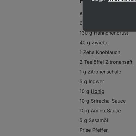
Für 1 Portion
Als Basis:
60 g
Jasminreis
130 g Hähnchenbrust
40 g Zwiebel
1 Zehe Knoblauch
2 Teelöffel Zitronensaft
1 g Zitronenschale
5 g Ingwer
10 g
Honig
10 g
Sriracha-Sauce
10 g
Amino Sauce
5 g Sesamöl
Prise
Pfeffer