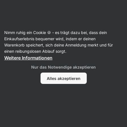
Aktin
Rezepte
Nimm ruhig ein Cookie 🍪 - es trägt dazu bei, dass dein
Wassermelonen-Mojito ohne
Einkaufserlebnis bequemer wird, indem er deinen
Warenkorb speichert, sich deine Anmeldung merkt und für
Alkohol
einen reibungslosen Ablauf sorgt.
Weitere Informationen
Redaktion
Nur das Notwendige akzeptieren
5 Min.
Teilen
Kommentare
13
322
Alles akzeptieren