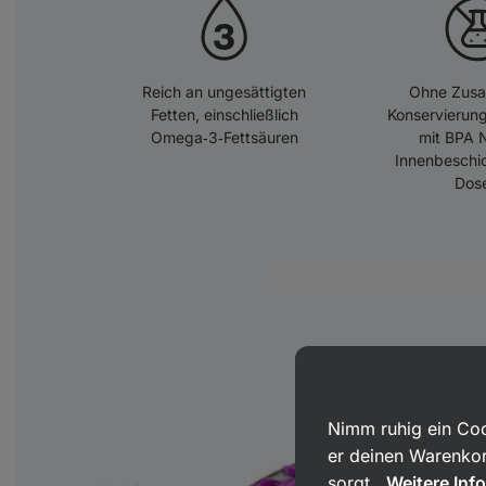
Reich an ungesättigten
Ohne Zusat
Fetten, einschließlich
Konservierung
Omega‑3‑Fettsäuren
mit BPA 
Innenbeschi
Dos
Nimm ruhig ein Coo
er deinen Warenkor
sorgt.
Weitere Inf