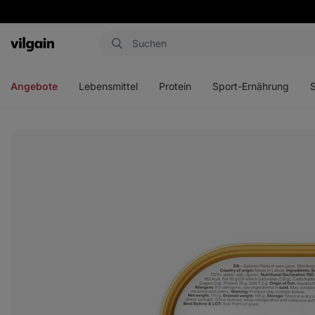
Aktin
Menü
Menü
Menü
Men
öffnen
öffnen
öffnen
öffn
Angebote
Lebensmittel
Protein
Sport-Ernährung