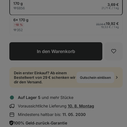
anz
170 g
3,69 €
6856
21,71 € / 1 kg
6× 170 g
19,92 €
22,14 €
-10 %
19,53 € / 1 kg
352
In den Warenkorb
Favori
Dein erster Einkauf? Ab einem
Bestellwert von 29 € schenken wir
Gutschein einlösen
dir den Versand.
Auf Lager 5
und mehr Stücke
Lieferinformationen
Voraussichtliche Lieferung
10. 8. Montag
anzeigen:
Mindestens haltbar bis:
11. 05. 2030
100% Geld‑zurück‑Garantie