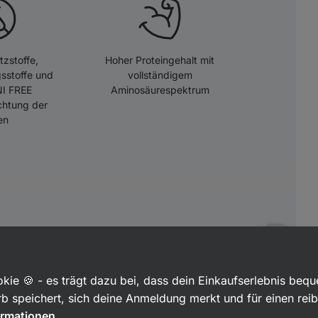
zstoffe,
Hoher Proteingehalt mit
sstoffe und
vollständigem
NI FREE
Aminosäurespektrum
chtung der
en
kie 🍪 - es trägt dazu bei, dass dein Einkaufserlebnis beq
b speichert, sich deine Anmeldung merkt und für einen rei
ormationen