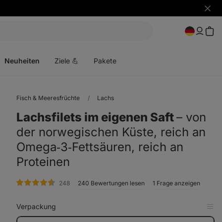
Benac
ausbl
Menü
öffnen
Neuheiten
Ziele 💪
Pakete
Fisch & Meeresfrüchte
Lachs
Lachsfilets im eigenen Saft
⁠–⁠ von
der norwegischen Küste, reich an
Omega‑3‑Fettsäuren, reich an
Proteinen
Bewertungen
248
240 Bewertungen lesen
1 Frage anzeigen
Verpackung
in
Tab