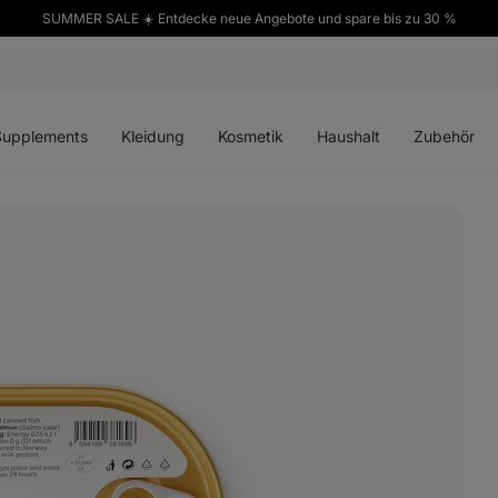
SUMMER SALE ☀️ Entdecke neue Angebote und spare bis zu 30 %
ü
Menü
Menü
Menü
Menü
en
öffnen
öffnen
öffnen
öffnen
Supplements
Kleidung
Kosmetik
Haushalt
Zubehör