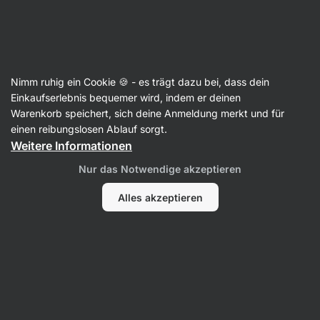
08:27:33
SUMMER SALE ⏰ Letzte Chance: bis zu 30 % sparen
Benachrichtigungen
ausblenden
Aktin
Nimm ruhig ein Cookie 🍪 - es trägt dazu bei, dass dein
Kokoschips
Einkaufserlebnis bequemer wird, indem er deinen
Warenkorb speichert, sich deine Anmeldung merkt und für
BIO Kokoschips ⁠–⁠ 40 g
⁠–⁠ gebackene Kokoschips
einen reibungslosen Ablauf sorgt.
mit ultrareiner Zusammensetzung
Weitere Informationen
166 Bewertungen lesen
Bewertungen
181
Nur das Notwendige akzeptieren
Alles akzeptieren
Foto