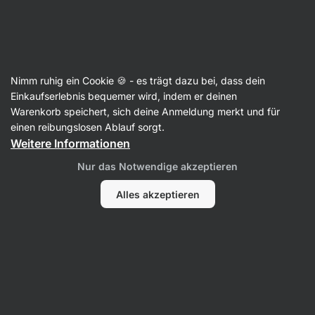
SUMMER SALE ☀️ Entdecke neue Angebote und spare bis zu 30 %
Benachrichtigungen
ausblenden
Aktin
Nimm ruhig ein Cookie 🍪 - es trägt dazu bei, dass dein
Essig
Einkaufserlebnis bequemer wird, indem er deinen
Warenkorb speichert, sich deine Anmeldung merkt und für
BIO Apfelessig
⁠–⁠ ungefiltert, unpasteurisiert und
einen reibungslosen Ablauf sorgt.
aus BIO Äpfeln hergestellt
Weitere Informationen
104 Bewertungen lesen
Bewertungen
113
Nur das Notwendige akzeptieren
Alles akzeptieren
Foto