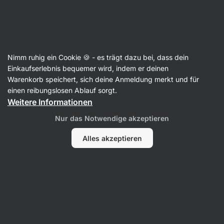
Aktin
Rezepte
Nimm ruhig ein Cookie 🍪 - es trägt dazu bei, dass dein
Bounty im Glas: Leichtes Dessert
Einkaufserlebnis bequemer wird, indem er deinen
Warenkorb speichert, sich deine Anmeldung merkt und für
mit knuspriger Schokolade
einen reibungslosen Ablauf sorgt.
Weitere Informationen
Karolína Kramářová
Nur das Notwendige akzeptieren
10 Min.
Teilen
Kommentare
1
236
1083
Alles akzeptieren