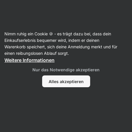
SUMMER SALE ☀️ Entdecke neue Angebote und spare bis zu 30 %
Benachrichtigungen
ausblenden
Aktin
Nimm ruhig ein Cookie 🍪 - es trägt dazu bei, dass dein
Quinoa
Einkaufserlebnis bequemer wird, indem er deinen
Warenkorb speichert, sich deine Anmeldung merkt und für
BIO Quinoa weiß
⁠–⁠ weißer Quinoa, eine Beilage
einen reibungslosen Ablauf sorgt.
mit Eiweiß und hohem Ballaststoffgehalt
Weitere Informationen
12 Bewertungen lesen
Bewertungen
13
Nur das Notwendige akzeptieren
Alles akzeptieren
Foto