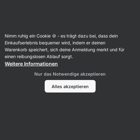
08:17:37
SUMMER SALE ⏰ Letzte Chance: bis zu 30 % sparen
Benachrichtigungen
ausblenden
Aktin
Nimm ruhig ein Cookie 🍪 - es trägt dazu bei, dass dein
Mariendistel
Einkaufserlebnis bequemer wird, indem er deinen
Warenkorb speichert, sich deine Anmeldung merkt und für
Mariendistel
⁠–⁠ trägt zu einer normalen
einen reibungslosen Ablauf sorgt.
Verdauung und Leberfunktion bei, Antioxidans,
Weitere Informationen
Nahrungsergänzungsmittel
Nur das Notwendige akzeptieren
14 Bewertungen lesen
Bewertungen
15
Alles akzeptieren