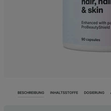
Foto
2
in
der
Galerie
anzeigen
BESCHREIBUNG
INHALTSSTOFFE
DOSIERUNG