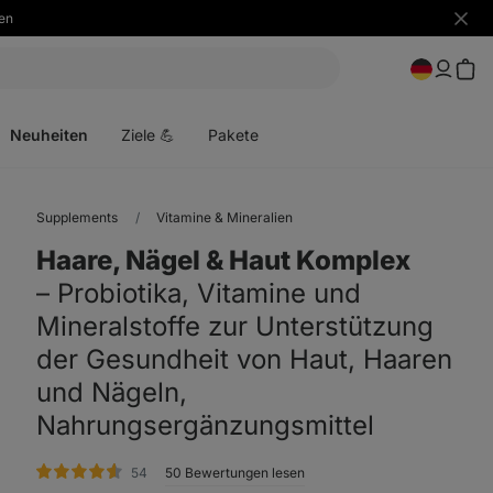
en
Benac
ausbl
Menü
öffnen
Neuheiten
Ziele 💪
Pakete
Supplements
Vitamine & Mineralien
Haare, Nägel & Haut Komplex
⁠–⁠ Probiotika, Vitamine und
Mineralstoffe zur Unterstützung
der Gesundheit von Haut, Haaren
und Nägeln,
Nahrungsergänzungsmittel
Bewertungen
54
50 Bewertungen lesen