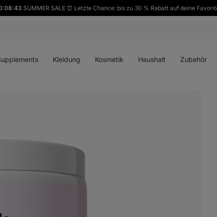
0:08:42
SUMMER SALE ⏰ Letzte Chance: bis zu 30 % Rabatt auf deine Favorit
ü
Menü
Menü
Menü
Menü
en
öffnen
öffnen
öffnen
öffnen
Supplements
Kleidung
Kosmetik
Haushalt
Zubehör