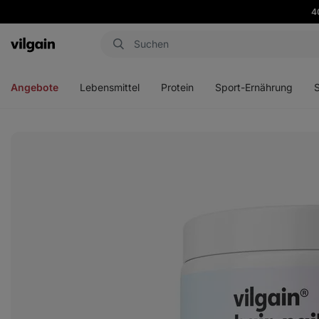
4
Aktin
Menü
Menü
Menü
Men
öffnen
öffnen
öffnen
öffn
Angebote
Lebensmittel
Protein
Sport-Ernährung