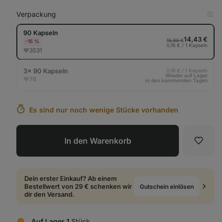
Verpackung
in
Tab
90 Kapseln
anz
14,43 €
16,99 €
-15 %
0,16 € / 1 Kapseln
3531
3× 90 Kapseln
0,16 € / 1 Kapseln
Wieder auf Lager
76
in den kommenden Tagen
Es sind nur noch wenige Stücke vorhanden
In den Warenkorb
Favori
Dein erster Einkauf? Ab einem
Bestellwert von 29 € schenken wir
Gutschein einlösen
dir den Versand.
Auf Lager 1
Stück