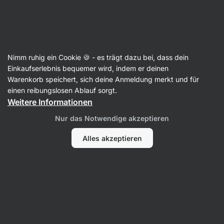
Aktin
Artikel
Nimm ruhig ein Cookie 🍪 - es trägt dazu bei, dass dein
Wie ernährt man sich gesund? 7
Einkaufserlebnis bequemer wird, indem er deinen
Warenkorb speichert, sich deine Anmeldung merkt und für
Tipps für gesunde Ernährung
einen reibungslosen Ablauf sorgt.
Weitere Informationen
Mgr. Kristýna Kovářová
10. 10. 2023
Nur das Notwendige akzeptieren
Teilen
Kommentare
5
47
Alles akzeptieren