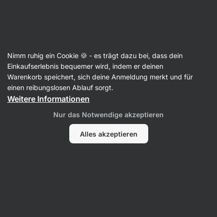
3 Tage verbleibend
SUMMER SALE ⏰ Letzte Chance: bis zu 30 %
Benachrichtigungen
sparen
ausblenden
Aktin
Nimm ruhig ein Cookie 🍪 - es trägt dazu bei, dass dein
Einkaufserlebnis bequemer wird, indem er deinen
Gesichtspflege
Warenkorb speichert, sich deine Anmeldung merkt und für
einen reibungslosen Ablauf sorgt.
BIO Teebaumöl
⁠–⁠ das stärkste natürliche
Weitere Informationen
Antiseptikum, BIO Konzentrat aus australischem
Teebaum, mit hohem Gehalt an Wirkstoffen
Nur das Notwendige akzeptieren
18 Bewertungen lesen
Bewertungen
18
Alles akzeptieren