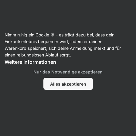
Aktin
Rezepte
Nimm ruhig ein Cookie 🍪 - es trägt dazu bei, dass dein
Spaghetti Carbonara mit Sahne und
Einkaufserlebnis bequemer wird, indem er deinen
Warenkorb speichert, sich deine Anmeldung merkt und für
EIgelb
einen reibungslosen Ablauf sorgt.
Weitere Informationen
Romana Henželova
Nur das Notwendige akzeptieren
22 Min.
Teilen
Kommentare
88
673
Alles akzeptieren