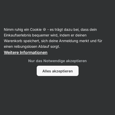
Aktin
Artikel
Nimm ruhig ein Cookie 🍪 - es trägt dazu bei, dass dein
Was ist Intra-Workout und welche
Einkaufserlebnis bequemer wird, indem er deinen
Warenkorb speichert, sich deine Anmeldung merkt und für
Vorteile hat es?
einen reibungslosen Ablauf sorgt.
Weitere Informationen
RNDr. Tomáš Novotný
25. 07. 2024
Verifiziert von
Mgr. Kristýna Kovářová
Nur das Notwendige akzeptieren
Teilen
Kommentare
1
3
Alles akzeptieren