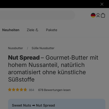
Benac
ausbl
Menü
öffnen
Neuheiten
Ziele 💪
Pakete
Nussbutter
Süße Nussbutter
Nut Spread
⁠–⁠ Gourmet‑Butter mit
hohem Nussanteil, natürlich
aromatisiert ohne künstliche
Süßstoffe
Bewertungen
864
678 Bewertungen lesen
Sweet Nuts ➡ Nut Spread