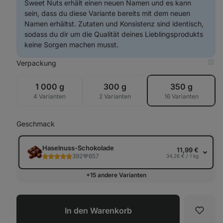
Sweet Nuts erhält einen neuen Namen und es kann
sein, dass du diese Variante bereits mit dem neuen
Namen erhältst. Zutaten und Konsistenz sind identisch,
sodass du dir um die Qualität deines Lieblingsprodukts
keine Sorgen machen musst.
Verpackung
in
Tab
anz
1 000 g
300 g
350 g
4 Varianten
2 Varianten
16 Varianten
Geschmack
Haselnuss-Schokolade
11,99 €
392
657
34,26 € / 1 kg
+15 andere Varianten
In den Warenkorb
Favori