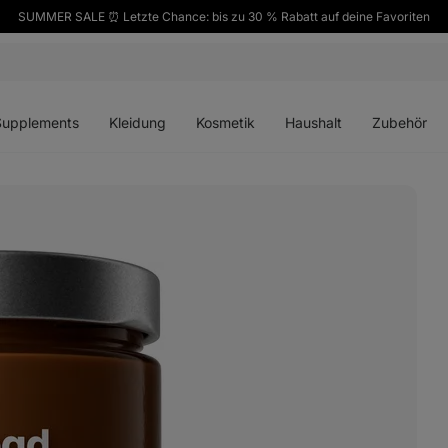
SUMMER SALE ⏰ Letzte Chance: bis zu 30 % Rabatt auf deine Favoriten
ü
Menü
Menü
Menü
Menü
en
öffnen
öffnen
öffnen
öffnen
Supplements
Kleidung
Kosmetik
Haushalt
Zubehör