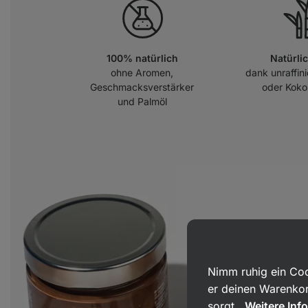
100% natürlich
Natürli
ohne Aromen,
dank unraffin
Geschmacksverstärker
oder Koko
und Palmöl
Nimm ruhig ein Coo
er deinen Warenkor
sorgt.
Weitere Inf