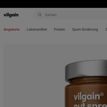
Aktin
Menü
Menü
Menü
Men
öffnen
öffnen
öffnen
öffn
Angebote
Lebensmittel
Protein
Sport-Ernährung