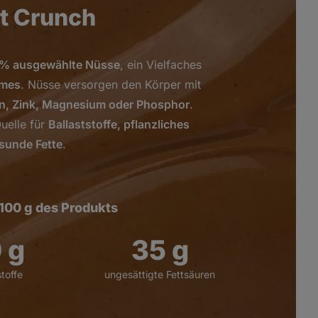
t Crunch
 % ausgewählte Nüsse
, ein Vielfaches
emes
. Nüsse versorgen den Körper mit
n, Zink, Magnesium oder Phosphor
.
uelle für
Ballaststoffe, pflanzliches
sunde Fette
.
 100 g des Produkts
8
g
49
g
stoffe
ungesättigte Fettsäuren