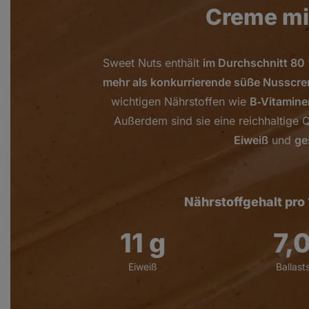
Creme mi
Sweet Nuts enthält
im Durchschnitt 80
mehr als konkurrierende süße Nusscr
wichtigen Nährstoffen wie
B‑Vitamine
Außerdem sind sie eine reichhaltige Q
Eiweiß
und
ge
Nährstoffgehalt pro
11
g
7,
Eiweiß
Ballast