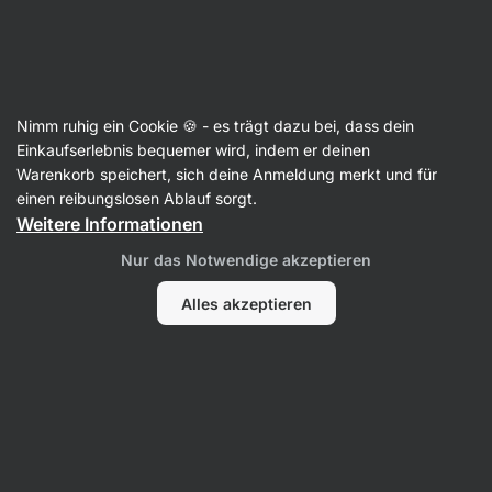
SUMMER SALE ☀️ Entdecke neue Angebote und spare bis zu 30 %
Benachrichtigungen
ausblenden
Aktin
Nimm ruhig ein Cookie 🍪 - es trägt dazu bei, dass dein
Konserven
Einkaufserlebnis bequemer wird, indem er deinen
Warenkorb speichert, sich deine Anmeldung merkt und für
BIO Oliven
⁠–⁠ mit ausgewogenem Geschmack
einen reibungslosen Ablauf sorgt.
und fester Struktur, ohne Kerne für eine
Weitere Informationen
bequeme Verwendung beim Kochen sowie zum
Nur das Notwendige akzeptieren
direkten Verzehr
Alles akzeptieren
8 Bewertungen lesen
Bewertungen
9