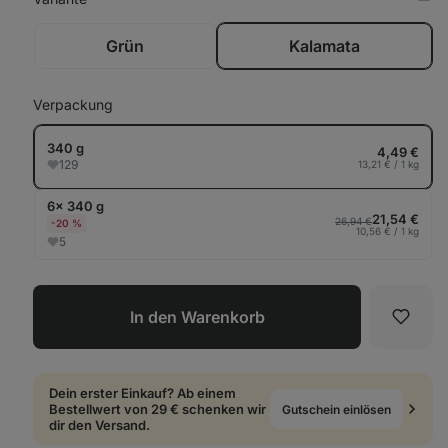
in
Tab
anz
Grün
Kalamata
Verpackung
340 g
4,49 €
129
13,21 € / 1 kg
6× 340 g
21,54 €
26,94 €
-20 %
10,56 € / 1 kg
5
In den Warenkorb
Favori
Dein erster Einkauf? Ab einem
Bestellwert von 29 € schenken wir
Gutschein einlösen
dir den Versand.