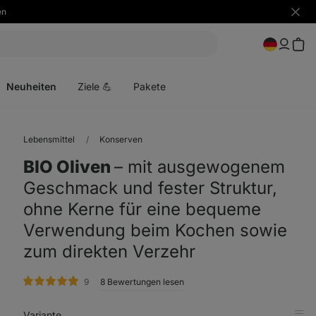
en
Benac
ausbl
Menü
öffnen
Neuheiten
Ziele 💪
Pakete
Lebensmittel
Konserven
BIO Oliven
⁠–⁠ mit ausgewogenem
Geschmack und fester Struktur,
ohne Kerne für eine bequeme
Verwendung beim Kochen sowie
zum direkten Verzehr
Bewertungen
9
8 Bewertungen lesen
Variante