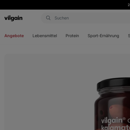
2
Aktin
Menü
Menü
Menü
Men
öffnen
öffnen
öffnen
öffn
Angebote
Lebensmittel
Protein
Sport-Ernährung