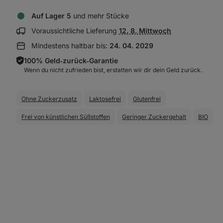
Auf Lager 5
und mehr Stücke
Lieferinformationen
Voraussichtliche Lieferung
12. 8. Mittwoch
anzeigen:
Mindestens haltbar bis:
24. 04. 2029
100% Geld‑zurück‑Garantie
Wenn du nicht zufrieden bist, erstatten wir dir dein Geld zurück.
Ohne Zuckerzusatz
Laktosefrei
Glutenfrei
Frei von künstlichen Süßstoffen
Geringer Zuckergehalt
BIO