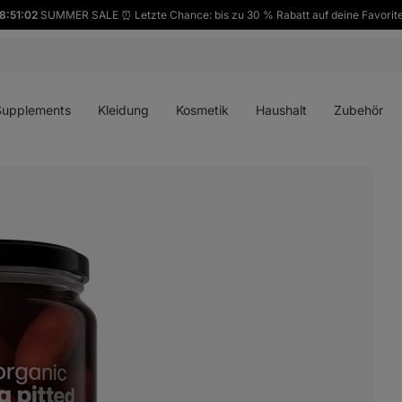
8:51:01
SUMMER SALE ⏰ Letzte Chance: bis zu 30 % Rabatt auf deine Favorit
ü
Menü
Menü
Menü
Menü
en
öffnen
öffnen
öffnen
öffnen
Supplements
Kleidung
Kosmetik
Haushalt
Zubehör