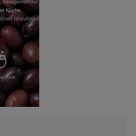
, hausgemachter
Tapenade
und der
en Küche
.
direkt hinzufügen.
er Salat
Mediterrane Küche