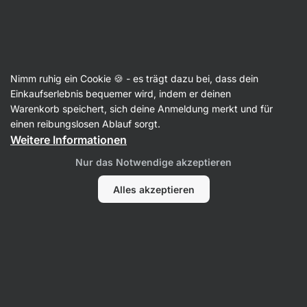
Aktin
Rezepte
Nimm ruhig ein Cookie 🍪 - es trägt dazu bei, dass dein
Pistazien-Cheesecake mit weißer
Einkaufserlebnis bequemer wird, indem er deinen
Warenkorb speichert, sich deine Anmeldung merkt und für
Schokolade
einen reibungslosen Ablauf sorgt.
Weitere Informationen
Redaktion
Nur das Notwendige akzeptieren
90 Min.
Teilen
Kommentare
6
168
Alles akzeptieren