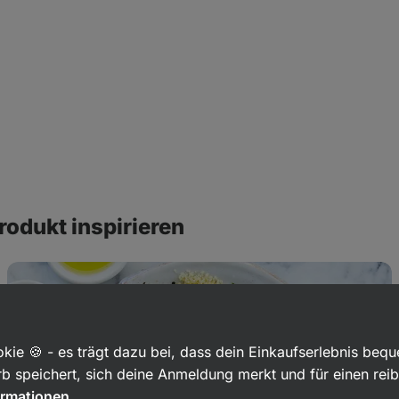
rodukt inspirieren
Couscous-
Salat
mit
Thunfisch
und
Gemüse
kie 🍪 - es trägt dazu bei, dass dein Einkaufserlebnis beq
b speichert, sich deine Anmeldung merkt und für einen rei
ormationen