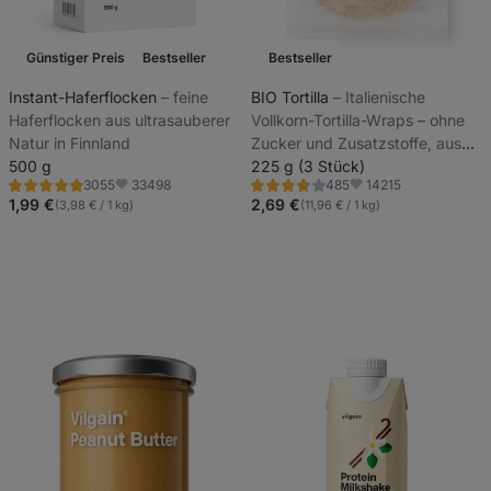
Günstiger Preis
Bestseller
Bestseller
Instant-Haferflocken
⁠–⁠ feine
BIO Tortilla
⁠–⁠ Italienische
Haferflocken aus ultrasauberer
Vollkorn-Tortilla-Wraps – ohne
Natur in Finnland
Zucker und Zusatzstoffe, aus
500 g
nur 6 natürlichen Zutaten
225 g (3 Stück)
33498
14215
3055
485
Bewertung
Bewertung
Favoriten
Favoriten
4.9/5,
3.8/5,
1,99 €
2,69 €
(3,98 € / 1 kg)
(11,96 € / 1 kg)
3055
485
Rezensionen
Rezensionen