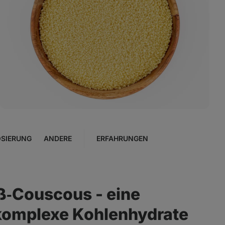
Foto
3
in
der
Galerie
anzeigen
SIERUNG
ANDERE
ERFAHRUNGEN
ß‑Couscous - eine
 komplexe Kohlenhydrate