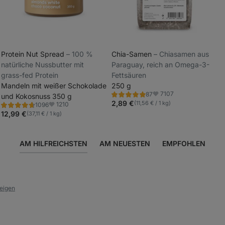
Protein Nut Spread
⁠–⁠ 100 %
Chia-Samen
⁠–⁠ Chiasamen aus
natürliche Nussbutter mit
Paraguay, reich an Omega-3-
_
grass-fed Protein
Fettsäuren
_
Mandeln mit weißer Schokolade
250 g
7107
87
und Kokosnuss 350 g
Bewertung
Favoriten
4.9/5,
2,89 €
(11,56 € / 1 kg)
1210
1096
Bewertung
Favoriten
87
4.8/5,
12,99 €
(37,11 € / 1 kg)
Rezensionen
1096
Rezensionen
AM HILFREICHSTEN
AM NEUESTEN
EMPFOHLEN
zeigen