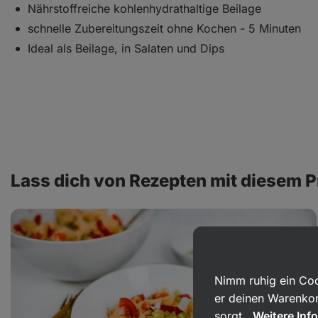
Nährstoffreiche kohlenhydrathaltige Beilage
schnelle Zubereitungszeit ohne Kochen - 5 Minuten
Ideal als Beilage, in Salaten und Dips
Lass dich von Rezepten mit diesem P
Couscous
mit
Gemüse
Nimm ruhig ein Coo
er deinen Warenkor
sorgt.
Weitere Inf