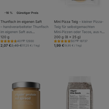
-16 %
Günstiger Preis
Wochenaktion
Thunfisch im eigenen Saft
Mini Pizza Teig
⁠–⁠ kleiner Pizza-
⁠–⁠ handverarbeiteter Thunfisch
Teig für selbstgemachten
_
im eigenen Saft aus
Mini‑Pizzen oder Tacos, aus nur
_
nachhaltiger Fischerei
120 g
4 natürlichen Zutaten
200 g (8 x 25 g)
12930
18737
401
507
Bewertung
Bewertung
Favoriten
Favoriten
4.7/5,
5.0/5,
2,07 €
2,49 €
1,99 €
(17,25 € / 1 kg)
(9,95 € / 1 kg)
401
507
Rezensionen
Rezensionen