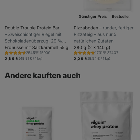
Günstiger Preis
Bestseller
Double Trouble Protein Bar
Pizzaboden
⁠–⁠ runder, fertiger
⁠–⁠ Zweischichtiger Riegel mit
Pizzateig – aus nur 5
Schokoladenüberzug, 29 %
natürlichen Zutaten
hochwertiges Eiweiß, ohne
Erdnüsse mit Salzkaramell 55 g
280 g (2 x 140 g)
15909
37407
2545
1731
Konservierungsstoffe und
Bewertung
Bewertung
Favoriten
Favoriten
4.7/5,
4.8/5,
2,69 €
2,39 €
(48,91 € / 1 kg)
(8,54 € / 1 kg)
Farbstoffe
2545
1731
Rezensionen
Rezensionen
Andere kauften auch