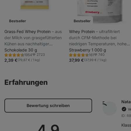
Bestseller
Bestseller
Grass‑Fed Whey Protein
⁠–⁠ aus
Whey Protein
⁠–⁠ ultrafiltriert
der Milch von grasgefütterten
durch CFM-Methode bei
Kühen aus nachhaltiger
niedrigen Temperaturen, hoher
Haltung, mit Stevia gesüßt,
Schokolade 30 g
Protein- und BCAA-Gehalt,
Strawberry 1 000 g
2723
740
1954
161
ultrafiltriert bei niedrigen
gesüßt mit Steviolglykosiden
Bewertung
Bewertung
Favoriten
Favoriten
4.4/5,
4.5/5,
2,39 €
37,99 €
(79,67 € / 1 kg)
(37,99 € / 1 kg)
Temperaturen
1954
161
Rezensionen
Rezensionen
Erfahrungen
Nata
Bewertung schreiben
Ve
ID: 
Durchschnitt
4,9
Klas