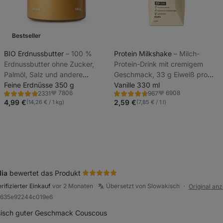
Bestseller
BIO Erdnussbutter
⁠–⁠ 100 %
Protein Milkshake
⁠–⁠ Milch-
Erdnussbutter ohne Zucker,
Protein-Drink mit cremigem
Palmöl, Salz und andere
Geschmack, 33 g Eiweiß pro
Zusatzstoffe
Feine Erdnüsse 350 g
Portion, mit niedrigem
Vanille 330 ml
7806
6908
2331
967
Laktosegehalt
Bewertung
Bewertung
Favoriten
Favoriten
4.8/5,
4.7/5,
4,99 €
2,59 €
(14,26 € / 1 kg)
(7,85 € / 1 l)
2331
967
Rezensionen
Rezensionen
lia
bewertet das Produkt
rifizierter Einkauf
vor 2 Monaten
Übersetzt von Slowakisch
Original an
●
R8635e92244c019e6
liche
sisch guter Geschmack Couscous