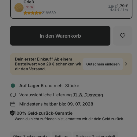
Grieß
1,79 €
2,19 €
-18 %
4,48 € / 1 kg
21
689
In den Warenkorb
Favori
Dein erster Einkauf? Ab einem
Bestellwert von 29 € schenken wir
Gutschein einlösen
dir den Versand.
Auf Lager 5
und mehr Stücke
Lieferinformationen
Voraussichtliche Lieferung
11. 8. Dienstag
anzeigen:
Mindestens haltbar bis:
09. 07. 2028
100% Geld‑zurück‑Garantie
Wenn du nicht zufrieden bist, erstatten wir dir dein Geld zurück.
Ohne Zuckerzusatz
Fettarm
Geringer Zuckergehalt