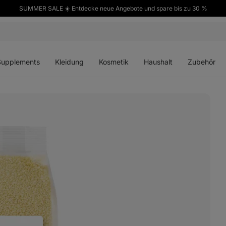
SUMMER SALE ☀️ Entdecke neue Angebote und spare bis zu 30 %
ü
Menü
Menü
Menü
Menü
en
öffnen
öffnen
öffnen
öffnen
Supplements
Kleidung
Kosmetik
Haushalt
Zubehör