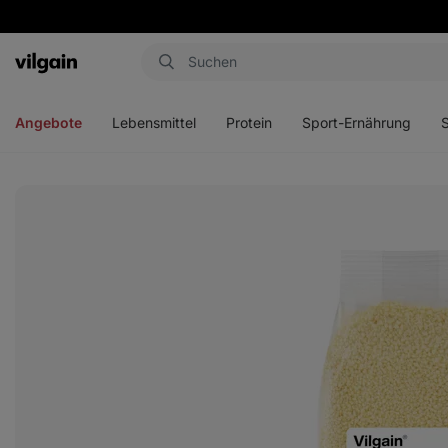
Aktin
Menü
Menü
Menü
Men
öffnen
öffnen
öffnen
öffn
Angebote
Lebensmittel
Protein
Sport-Ernährung