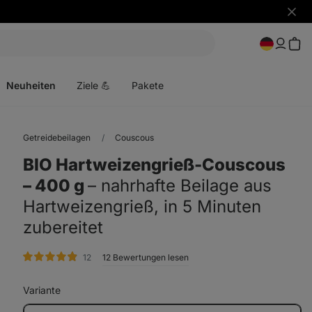
Benac
ausbl
Menü
öffnen
Neuheiten
Ziele 💪
Pakete
Getreidebeilagen
Couscous
BIO Hartweizengrieß-Couscous
⁠–⁠ 400 g
⁠–⁠ nahrhafte Beilage aus
Hartweizengrieß, in 5 Minuten
zubereitet
Bewertungen
12
12 Bewertungen lesen
Variante