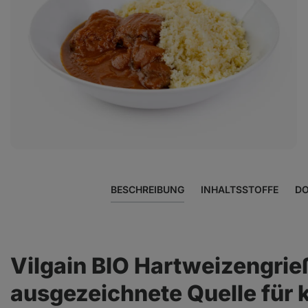
Foto
2
in
der
Galerie
anzeigen
BESCHREIBUNG
INHALTSSTOFFE
DO
Vilgain BIO Hartweizengrie
ausgezeichnete Quelle für