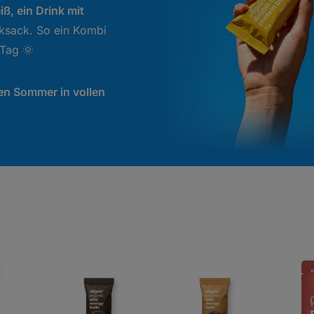
iß, ein Drink mit
ksack. So ein Kombi
 Tag 🌞
en Sommer in vollen