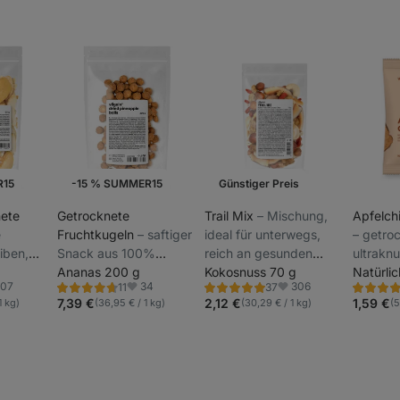
R15
-15 % SUMMER15
Günstiger Preis
Wochenaktion
nete
Getrocknete
Trail Mix
⁠–⁠ Mischung,
Apfelch
e
Fruchtkugeln
⁠–⁠ saftiger
ideal für unterwegs,
⁠–⁠ getr
iben,
Snack aus 100%
reich an gesunden
ultrakn
cknet,
ungeschwefeltem
Ananas 200 g
Fetten, eine Quelle von
Kokosnuss 70 g
Scheiben
Natürli
307
34
306
11
37
satz
Obst, hervorragende
Ballaststoffen,
aus hoc
Bewertung
Bewertung
Bewertu
oriten
Favoriten
Favoriten
4.6/5,
4.8/5,
4.9/5,
7,39 €
2,12 €
1,59 €
1 kg)
(36,95 € / 1 kg)
(30,29 € / 1 kg)
(5
Quelle für sofortige
Mineralstoffen und
Äpfeln, n
11
37
60
Rezensionen
Rezensionen
Rezensio
Energie
Vitaminen.
keine Su