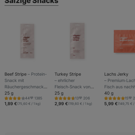
Salzige Snacks
Beef Stripe
⁠–⁠ Protein-
Turkey Stripe
Lachs Jerky
Snack mit
⁠–⁠ ehrlicher
⁠–⁠ Premium‑Lac
Räuchergeschmack
Fleisch‑Snack von
Fisch aus nachh
aus hochwertigem
25 g
einem Familienbetrieb,
25 g
Farmen auf de
40 g
1385
206
2
44
13
15
getrocknetem
165 g Fleisch pro 100 g
Färöer‑Inseln
Bewertung
Bewertung
Bewertung
Favoriten
Favoriten
Fav
4.1/5,
4.6/5,
4.8/5,
1,89 €
2,99 €
5,99 €
(75,60 € / 1 kg)
(119,60 € / 1 kg)
(149,75 € /
Rindfleisch
Produkt, weiche und
44
13
15
Rezensionen
Rezensionen
Rezensionen
saftige Textur