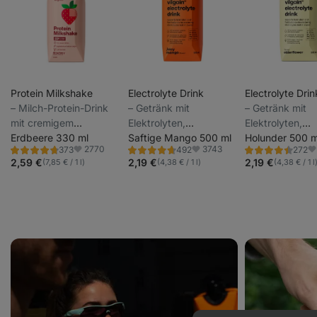
Protein Milkshake
Electrolyte Drink
Electrolyte Drin
⁠–⁠ Milch-Protein-Drink
⁠–⁠ Getränk mit
⁠–⁠ Getränk mit
mit cremigem
Elektrolyten,
Elektrolyten,
Geschmack, 33 g
Erdbeere 330 ml
Kokoswasser, ohne
Saftige Mango 500 ml
Kokoswasser, 
Holunder 500 m
2770
3743
373
492
272
Eiweiß pro Portion, mit
raffinierten Zucker,
raffinierten Zuc
Bewertung
Bewertung
Bewertung
Favoriten
Favoriten
Fa
4.6/5,
4.6/5,
4.5/5,
2,59 €
2,19 €
2,19 €
(7,85 € / 1 l)
(4,38 € / 1 l)
(4,38 € / 1 l
niedrigem
gesüßt mit
gesüßt mit
373
492
272
Rezensionen
Rezensionen
Rezensionen
Laktosegehalt
Steviolglycosiden aus
Steviolglycosid
Stevia
Stevia