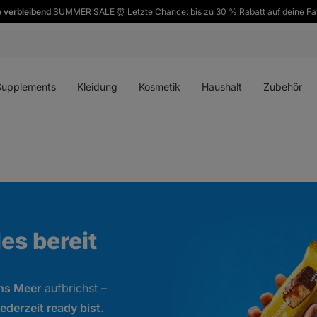
 verbleibend
SUMMER SALE ⏰ Letzte Chance: bis zu 30 % Rabatt auf deine Fa
ü
Menü
Menü
Menü
Menü
en
öffnen
öffnen
öffnen
öffnen
Supplements
Kleidung
Kosmetik
Haushalt
Zubehör
es bereit
ans Meer
aufbrichst –
jederzeit ready bist.