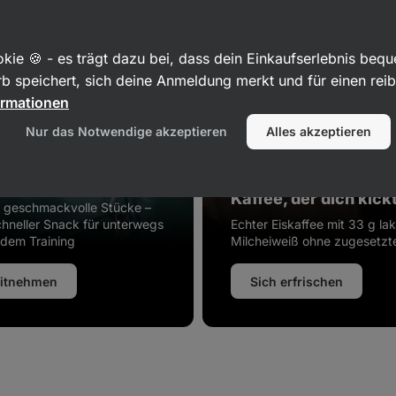
kie 🍪 - es trägt dazu bei, dass dein Einkaufserlebnis beq
b speichert, sich deine Anmeldung merkt und für einen rei
ormationen
Nur das Notwendige akzeptieren
Alles akzeptieren
‑Trockenfleisch
 für unterwegs
Kaffee, der dich kick
, geschmackvolle Stücke –
schneller Snack für unterwegs
Echter Eiskaffee mit 33 g la
 dem Training
Milcheiweiß ohne zugesetzt
itnehmen
Sich erfrischen