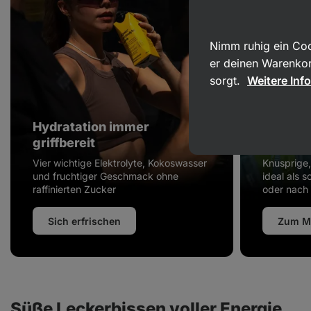
Nimm ruhig ein Coo
er deinen Warenkor
sorgt.
Weitere Inf
Hydratation immer
Premium
griffbereit
gepackt
Vier wichtige Elektrolyte, Kokoswasser
Knusprige
und fruchtiger Geschmack ohne
ideal als 
raffinierten Zucker
oder nach
Sich erfrischen
Zum M
Süße Leckerbissen voller Energie