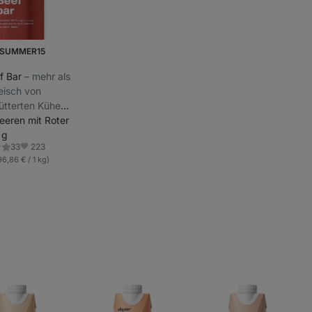
 SUMMER15
f Bar
⁠–⁠ mehr als
eisch von
ütterten Kühen,
logische
eeren mit Roter
, ohne GVO,
 g
223
33
t und
ng
Favoriten
96,86 € / 1 kg)
usatz
nen