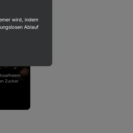
uemer wird, indem
bungslosen Ablauf
t
ktosefreiem
en Zucker