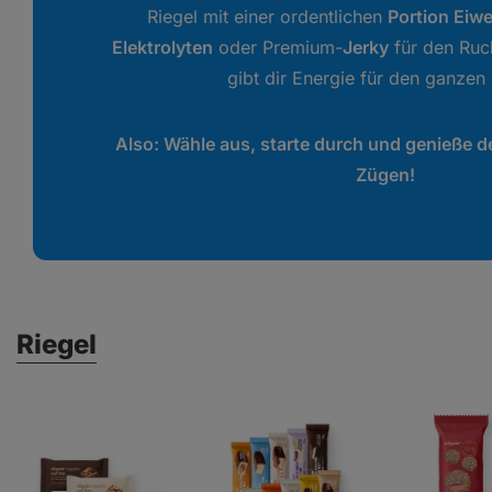
Riegel mit einer ordentlichen
Portion Eiwe
Elektrolyten
oder Premium-
Jerky
für den Ruc
gibt dir Energie für den ganzen
Also: Wähle aus, starte durch und genieße d
Zügen!
Riegel