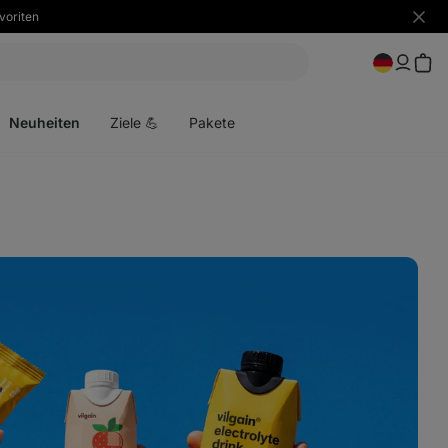
voriten
Benac
ausbl
Menü
öffnen
Neuheiten
Ziele 💪
Pakete