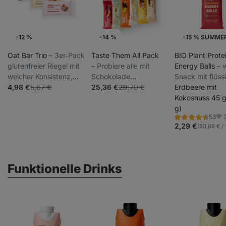
-12 %
-14 %
-15 % SUMME
Oat Bar Trio
⁠–⁠ 3er‑Pack
Taste Them All Pack
BIO Plant Prote
glutenfreier Riegel mit
⁠–⁠ Probiere alle mit
Energy Balls
⁠–⁠
weicher Konsistenz,
Schokolade
Snack mit flüss
mehr als 30 % Nüsse,
4,98 €
5,67 €
überzogenen,
25,36 €
29,79 €
Füllung, bestre
Erdbeere mit
Quelle von
meistverkauften
Nüssen, Premi
Kokosnuss 45 g
Ballaststoffen, ohne
Trouble Bars mit
Zutaten, Kombi
g)
53
Konservierungsstoffe
weicher Schale
aus Reis- und
Bewertung
Fav
4.5/5,
2,29 €
(50,89 € / 
Erbsenprotein
53
Rezensionen
Funktionelle Drinks