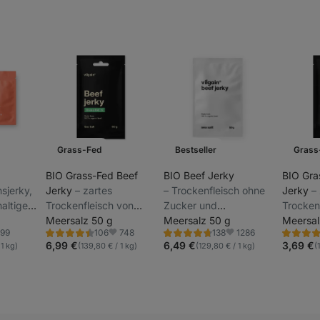
Grass-Fed
Bestseller
Grass
BIO Grass-Fed Beef
BIO Beef Jerky
BIO Gra
hsjerky,
Jerky
⁠–⁠ zartes
⁠–⁠ Trockenfleisch ohne
Jerky
⁠–
altigen
Trockenfleisch von
Zucker und
Trocken
n
grasgefütterten
Meersalz 50 g
Zusatzstoffe
Meersalz 50 g
grasgef
Meersal
99
748
1286
106
138
Jungrindern, Premium-
Jungrin
Bewertung
Bewertung
Bewertu
oriten
Favoriten
Favoriten
4.4/5,
4.7/5,
4.4/5,
6,99 €
6,49 €
3,69 €
 1 kg)
(139,80 € / 1 kg)
(129,80 € / 1 kg)
(
Rassen von estnischen
Rassen 
106
138
106
Rezensionen
Rezensionen
Rezensio
Weiden, 99%
Weiden
Fleischanteil
Fleischa