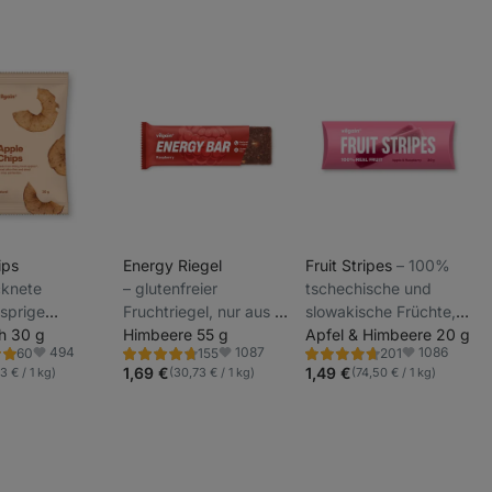
ips
Energy Riegel
Fruit Stripes
⁠–⁠ 100%
ocknete
⁠–⁠ glutenfreier
tschechische und
usprige
Fruchtriegel, nur aus 4
slowakische Früchte,
_
, hergestellt
ch 30 g
natürlichen Zutaten,
Himbeere 55 g
ohne Zuckerzusatz und
Apfel & Himbeere 20 g
_
494
1087
1086
60
155
201
hwertigen
Ballaststoffquelle
Konservierungsstoffe,
ng
Bewertung
Bewertung
Favoriten
Favoriten
Favoriten
_
4.7/5,
4.8/5,
1,69 €
1,49 €
3 € / 1 kg)
(30,73 € / 1 kg)
(74,50 € / 1 kg)
icht frittiert,
200 g Früchte pro 20 g
155
201
nen
Rezensionen
Rezensionen
lfite
Produkt