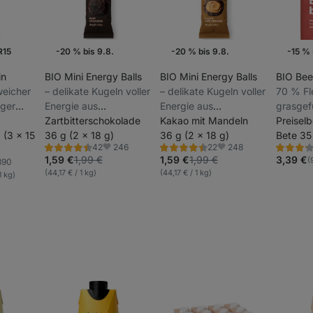
R15
-20 % bis 9.8.
-20 % bis 9.8.
-15 %
Wochenaktion
Wochenaktion
in
BIO Mini Energy Balls
BIO Mini Energy Balls
BIO Bee
 weicher
⁠–⁠ delikate Kugeln voller
⁠–⁠ delikate Kugeln voller
70 % Fl
iger
Energie aus
Energie aus
grasgef
ut mit
Bio‑Zutaten, ohne
Zartbitterschokolade
Bio‑Zutaten, ohne
Kakao mit Mandeln
rein bio
Preiselb
um-BIO-
 (3 x 15
künstliche Aromen
36 g (2 x 18 g)
künstliche Aromen
36 g (2 x 18 g)
Zutaten
Bete 35
246
248
42
22
nation
Glutama
Bewertung
Bewertung
Bewertu
Favoriten
Favoriten
4.4/5,
4.5/5,
3.1/5,
1,59 €
1,99 €
1,59 €
1,99 €
3,39 €
(
390
Zuckerz
oriten
42
22
33
(44,17 € / 1 kg)
(44,17 € / 1 kg)
1 kg)
Rezensionen
Rezensionen
Rezensio