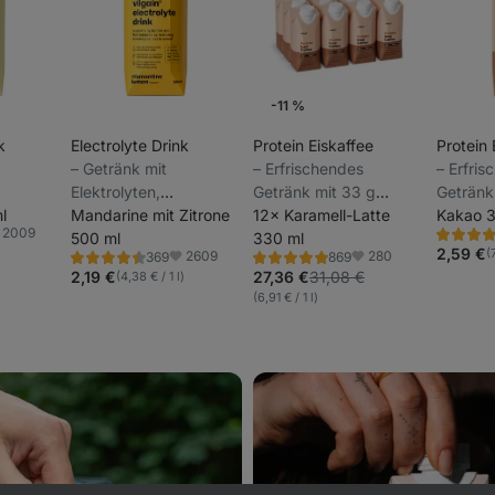
-11 %
k
Electrolyte Drink
Protein Eiskaffee
Protein 
⁠–⁠ Getränk mit
⁠–⁠ Erfrischendes
⁠–⁠ Erfri
Elektrolyten,
Getränk mit 33 g
Getränk
ohne
l
Kokoswasser, ohne
Mandarine mit Zitrone
Milcheiweiß, Robusta-
12× Karamell-Latte
Milchei
Kakao 3
2009
ker,
raffinierten Zucker,
500 ml
Kaffee mit nussigem
330 ml
Kaffee 
Bewertu
voriten
4.8/5,
2,59 €
)
(
2609
280
369
869
gesüßt mit
Profil
Profil
Bewertung
Bewertung
Favoriten
Favoriten
195
4.5/5,
4.8/5,
2,19 €
27,36 €
31,08 €
(4,38 € / 1 l)
Rezensio
en aus
Steviolglycosiden aus
369
869
(6,91 € / 1 l)
Rezensionen
Rezensionen
Stevia