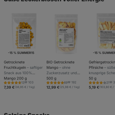
-15 % SUMMER15
-15 % SUMME
Getrocknete
BIO Getrocknete
Gefriergetrock
Fruchtkugeln
⁠–⁠ saftiger
Mango
⁠–⁠ ohne
Pfirsiche
⁠–⁠ süß
Snack aus 100%
Zuckerzusatz und
knusprige Sche
ungeschwefeltem
Mango 200 g
Konservierungsstoffe,
500 g
schonend getro
50 g
103
192
13
69
21
Obst, hervorragende
aus biologischem
ohne Zuckerzu
Bewertung
Bewertung
Bewertung
Favoriten
Favoriten
Fav
4.7/5,
4.8/5,
4.1/5,
7,39 €
12,99 €
5,19 €
(36,95 € / 1 kg)
(25,98 € / 1 kg)
(103,80 € / 
Quelle für sofortige
Anbau
13
69
21
Rezensionen
Rezensionen
Rezensionen
Energie