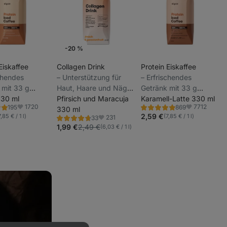
-20 %
Wochenaktion
Eiskaffee
Collagen Drink
Protein Eiskaffee
schendes
⁠–⁠ Unterstützung für
⁠–⁠ Erfrischendes
 mit 33 g
Haut, Haare und Nägel
Getränk mit 33 g
_
weiß, Robusta-
30 ml
mit Verisol®
Pfirsich und Maracuja
Milcheiweiß, Robusta-
Karamell-Latte 330 ml
_
1720
7712
195
869
mit nussigem
Rinderpeptiden in
330 ml
Kaffee mit nussigem
ng
Bewertung
Favoriten
Favoriten
_
4.8/5,
2,59 €
7,85 € / 1 l)
(7,85 € / 1 l)
231
33
Kombination mit
Profil
Bewertung
Favoriten
869
4.8/5,
1,99 €
2,49 €
(6,03 € / 1 l)
nen
Rezensionen
Fruchtsäften
33
Rezensionen