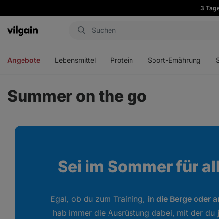
3 Tage
Aktin
Menü
Menü
Menü
Men
öffnen
öffnen
öffnen
öffn
Angebote
Lebensmittel
Protein
Sport-Ernährung
Summer on the go
Sei im Sommer für all
Egal, ob du zum Training,
in die Berge oder 
hab immer die Ausrüstung dabei, mit der du