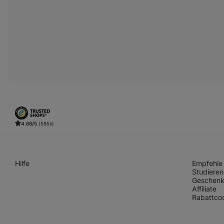
4.68/5
(585x)
Hilfe
Empfehle 
Studieren
Geschenk
Affiliate
Rabattco