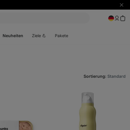
Benac
ausbl
Menü
öffnen
Neuheiten
Ziele 💪
Pakete
Sortierung
:
Standard