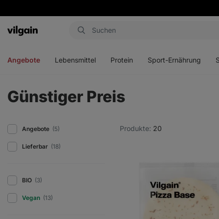
Aktin
Menü
Menü
Menü
Men
öffnen
öffnen
öffnen
öffn
Angebote
Lebensmittel
Protein
Sport-Ernährung
Günstiger Preis
Produkte:
20
Angebote
(5)
Lieferbar
(18)
BIO
(3)
Vegan
(13)