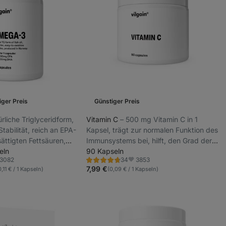
iger Preis
Günstiger Preis
türliche Triglyceridform,
Vitamin C
⁠–⁠ 500 mg Vitamin C in 1
tabilität, reich an EPA-
Kapsel, trägt zur normalen Funktion des
ttigten Fettsäuren,
Immunsystems bei, hilft, den Grad der
zungsmittel
eln
Müdigkeit und Erschöpfung zu
90 Kapseln
3082
3853
34
verringern
Bewertung
voriten
Favoriten
4.7/5,
7,99 €
0,11 € / 1 Kapseln)
(0,09 € / 1 Kapseln)
34
Rezensionen