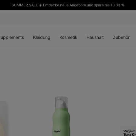
SUMMER SALE ☀️ Entdecke neue Angebote und spare bis zu 30 %
ü
Menü
Menü
Menü
Menü
en
öffnen
öffnen
öffnen
öffnen
Supplements
Kleidung
Kosmetik
Haushalt
Zubehör