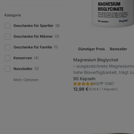
Kategorie
Geschenke für Sportler
(8)
Geschenke für Männer
(3)
Geschenke für Familie
(1)
Günstiger Preis
Bestseller
Konserven
(4)
Magnesium Bisglycinat
⁠–⁠ ausgezeichnete Magnesiumre
Nussbutter
(2)
hohe Bioverfügbarkeit, trägt z
normalen Funktion der Muskel
90 Kapseln
12967
632
Nervensystems bei,
Bewertung
Favoriten
4.9/5,
12,99 €
(0,14 € / 1 Kapseln)
Nahrungsergänzungsmittel
632
Rezensionen