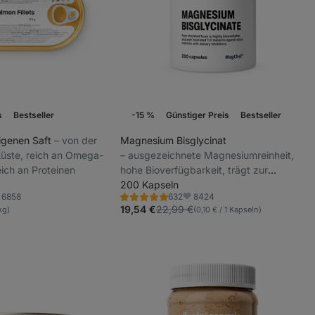
s
Bestseller
-15 %
Günstiger Preis
Bestseller
Wochenaktion
eigenen Saft
⁠–⁠ von der
Magnesium Bisglycinat
üste, reich an Omega-
⁠–⁠ ausgezeichnete Magnesiumreinheit,
eich an Proteinen
hohe Bioverfügbarkeit, trägt zur
normalen Funktion der Muskeln und des
200 Kapseln
6858
8424
632
Nervensystems bei,
Bewertung
voriten
Favoriten
4.9/5,
19,54 €
22,99 €
 kg)
(0,10 € / 1 Kapseln)
Nahrungsergänzungsmittel
632
Rezensionen