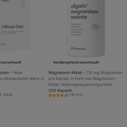
 ausverkauft
Vorübergehend ausverkauft
locken
⁠–⁠ feine
Magnesium-Malat
⁠–⁠ 110 mg Magnesium
s ultrasauberer Natur in
pro Kapsel, in Form von Magnesium-
Malat, Nahrungsergänzungsmittel
200 Kapseln
33492
2215
71
Bewertung
avoriten
Favoriten
4.9/5,
71
Rezensionen