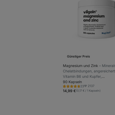
Günstiger Preis
Magnesium und Zink
⁠–⁠ Mineral
Chelatbindungen, angereichert
Vitamin B6 und Kupfer,
Nahrungsergänzungsmittel
90 Kapseln
2137
23
Bewertung
Favoriten
4.8/5,
14,99 €
(0,17 € / 1 Kapseln)
23
Rezensionen