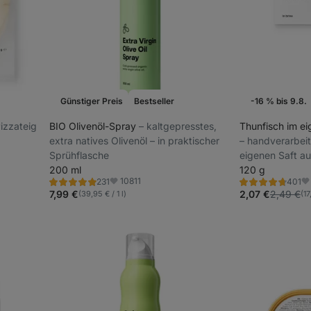
Günstiger Preis
Bestseller
-16 % bis 9.8.
Wochenaktion
 Pizzateig
BIO Olivenöl-Spray
⁠–⁠ kaltgepresstes,
Thunfisch im ei
extra natives Olivenöl – in praktischer
⁠–⁠ handverarbei
Sprühflasche
eigenen Saft au
200 ml
120 g
10811
231
401
Bewertung
Bewertung
Favoriten
Fa
4.9/5,
4.7/5,
7,99 €
2,07 €
2,49 €
(39,95 € / 1 l)
(17
231
401
Rezensionen
Rezensionen