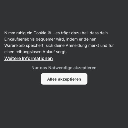
36:46:29
SUMMER SALE ⏰ Letzte Chance: bis zu 30 % sparen
Benachrichtigungen
ausblenden
Aktin
Nimm ruhig ein Cookie 🍪 - es trägt dazu bei, dass dein
Pudding-Mischungen
Einkaufserlebnis bequemer wird, indem er deinen
Warenkorb speichert, sich deine Anmeldung merkt und für
Tapioka Perlen
⁠–⁠ Basis für die schnelle
einen reibungslosen Ablauf sorgt.
Zubereitung von Pudding und Desserts,
Weitere Informationen
geeignet für Menschen mit Zöliakie, mit
Nur das Notwendige akzeptieren
neutralem Geschmack
Alles akzeptieren
29 Bewertungen lesen
Bewertungen
42