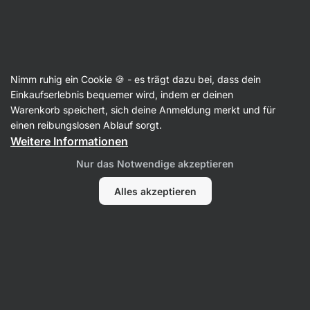
Aktin
Kokosnuss
Nimm ruhig ein Cookie 🍪 - es trägt dazu bei, dass dein
BIO Kokosraspeln
Einkaufserlebnis bequemer wird, indem er deinen
Warenkorb speichert, sich deine Anmeldung merkt und für
Zurück zur Produktkarte
einen reibungslosen Ablauf sorgt.
Weitere Informationen
Fragen
Nur das Notwendige akzeptieren
Alles akzeptieren
Frage stellen
Die Diskussion beinhaltet noch keine Beiträge.