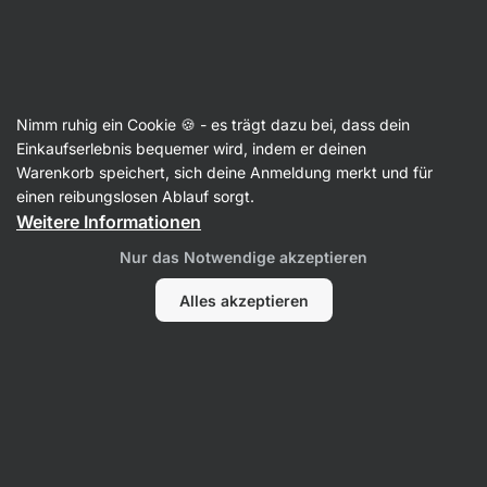
37:34:35
SUMMER SALE ⏰ Letzte Chance: bis zu 30 % sparen
Benachrichtigungen
ausblenden
Aktin
Nimm ruhig ein Cookie 🍪 - es trägt dazu bei, dass dein
Zuckerersatz
Einkaufserlebnis bequemer wird, indem er deinen
Warenkorb speichert, sich deine Anmeldung merkt und für
Aromapulver ⁠–⁠ Erdbeere
⁠–⁠ Kalorienarmes
einen reibungslosen Ablauf sorgt.
Süßungsmittel in Pulverform auf Stevia‑Basis,
Weitere Informationen
aromatisiert mit echten Zutaten
Nur das Notwendige akzeptieren
24 Bewertungen lesen
Bewertungen
24
Alles akzeptieren