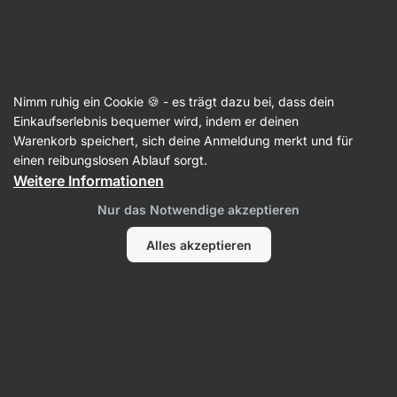
Aktin
Nimm ruhig ein Cookie 🍪 - es trägt dazu bei, dass dein
Einkaufserlebnis bequemer wird, indem er deinen
Klaudia Serafin
Warenkorb speichert, sich deine Anmeldung merkt und für
einen reibungslosen Ablauf sorgt.
Weitere Informationen
Alle
Bewertungen
Nur das Notwendige akzeptieren
Alles akzeptieren
Bewertungen
Klaudia Serafin
bewertet das Produkt
100% Cashew-Butter
Pr
Verifizierter Einkauf
vor 2 Jahren
an
Übersetzt von Polnisch
Original anzeigen
●
1