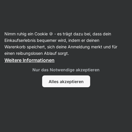
Aktin
Kollagen
Nimm ruhig ein Cookie 🍪 - es trägt dazu bei, dass dein
Meereskollagen
Einkaufserlebnis bequemer wird, indem er deinen
Warenkorb speichert, sich deine Anmeldung merkt und für
einen reibungslosen Ablauf sorgt.
Weitere Informationen
Filter
Nur das Notwendige akzeptieren
Produkte:
3
Sortierung
:
Standard
Alles akzeptieren