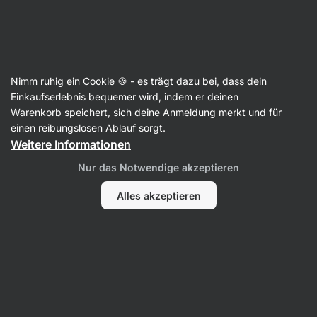
Aktin
Mehl
Nimm ruhig ein Cookie 🍪 - es trägt dazu bei, dass dein
Hafermehl
Einkaufserlebnis bequemer wird, indem er deinen
Warenkorb speichert, sich deine Anmeldung merkt und für
einen reibungslosen Ablauf sorgt.
Weitere Informationen
Filter
Nur das Notwendige akzeptieren
Produkte:
1
Sortierung
:
Standard
Alles akzeptieren