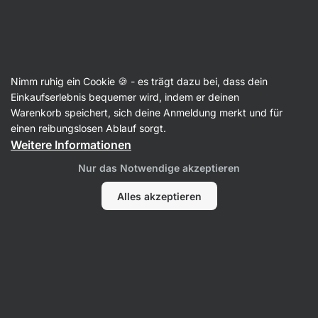
Aktin
Getränke
Nimm ruhig ein Cookie 🍪 - es trägt dazu bei, dass dein
Wasser und Mineralwasser
Einkaufserlebnis bequemer wird, indem er deinen
Warenkorb speichert, sich deine Anmeldung merkt und für
einen reibungslosen Ablauf sorgt.
Weitere Informationen
Filter
Nur das Notwendige akzeptieren
Produkte:
10
Sortierung
:
Standard
Alles akzeptieren