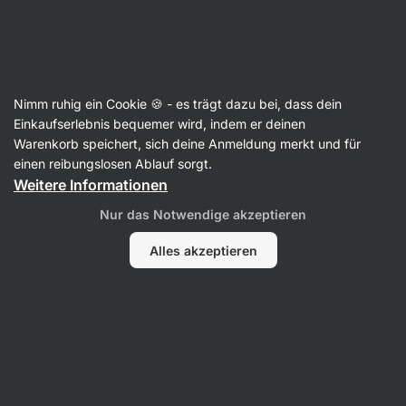
SUMMER SALE ⏰ Letzte Chance: bis zu 30 % sparen
Benachrichtigungen
ausblenden
Aktin
Nimm ruhig ein Cookie 🍪 - es trägt dazu bei, dass dein
Für Frauen
Einkaufserlebnis bequemer wird, indem er deinen
Warenkorb speichert, sich deine Anmeldung merkt und für
Nachtkerzenöl
⁠–⁠ 1000 mg kaltgepresstes
einen reibungslosen Ablauf sorgt.
Nachtkerzenöl mit 90 mg Gamma‑Linolensäure
Weitere Informationen
in Weichkapseln, Nahrungsergänzungsmittel
Nur das Notwendige akzeptieren
11 Bewertungen lesen
Bewertungen
11
Alles akzeptieren