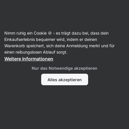
SUMMER SALE ☀️ Entdecke neue Angebote und spare bis zu 30 %
Benachrichtigungen
ausblenden
Aktin
Nimm ruhig ein Cookie 🍪 - es trägt dazu bei, dass dein
Für Frauen
Einkaufserlebnis bequemer wird, indem er deinen
Warenkorb speichert, sich deine Anmeldung merkt und für
Multivitamin für Frauen
⁠–⁠ 100 % der
einen reibungslosen Ablauf sorgt.
empfohlenen Tagesdosis an Vitaminen,
Weitere Informationen
47 aktive Wirkstoffe, mit Vitamin B6 zur
Nur das Notwendige akzeptieren
Unterstützung des Immunsystems und der
hormonellen Aktivität,
Alles akzeptieren
Nahrungsergänzungsmittel
32 Bewertungen lesen
Bewertungen
33